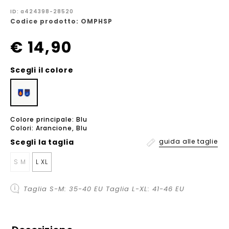
ID: a424398-28520
Codice prodotto: OMPHSP
€ 14,90
Scegli il colore
Colore principale: Blu
Colori: Arancione, Blu
Scegli la
taglia
guida alle taglie
S M
L XL
Taglia S-M: 35-40 EU Taglia L-XL: 41-46 EU