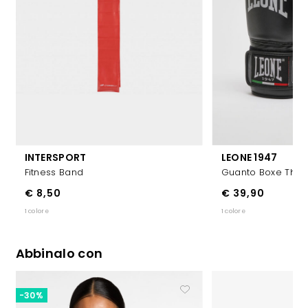
INTERSPORT
LEONE 1947
Fitness Band
Guanto Boxe Thund
€ 8,50
€ 39,90
1 colore
1 colore
Abbinalo con
-30%