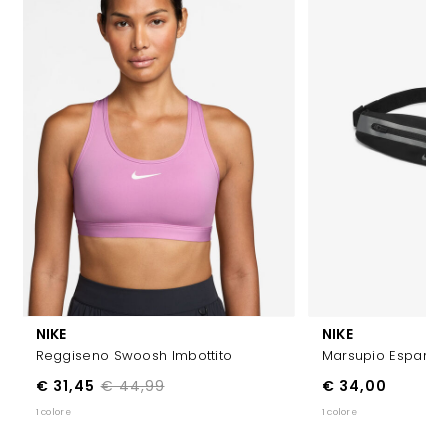
NIKE
NIKE
Reggiseno Swoosh Imbottito
Marsupio Espandib
ISCRIVITI ALLA
€ 31,45
€ 44,99
€ 34,00
NEWSLETTER
1 colore
1 colore