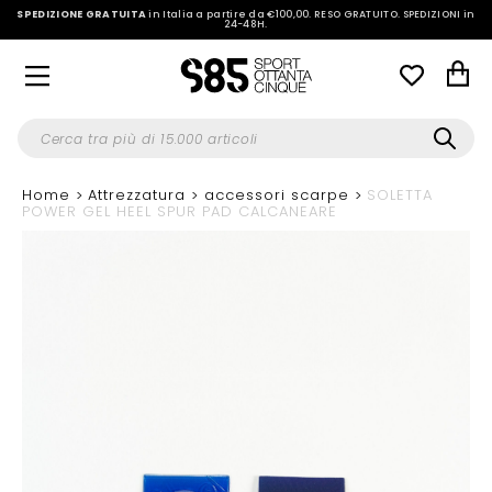
SPEDIZIONE GRATUITA
in Italia a partire da €100,00.
RESO GRATUITO. SPEDIZIONI in
24-48H
.
Home
Attrezzatura
accessori scarpe
SOLETTA
POWER GEL HEEL SPUR PAD CALCANEARE