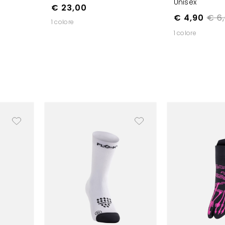
Unisex
€ 23,00
€ 4,90
€ 6
1 colore
1 colore