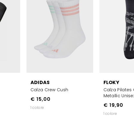
ADIDAS
FLOKY
Calza Crew Cush
Calza Pilate
Metallic Unise
€ 15,00
€ 19,90
1 colore
1 colore