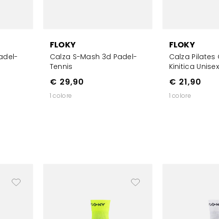
FLOKY
FLOKY
adel-
Calza S-Mash 3d Padel-
Calza Pilates
Tennis
Kinitica Unise
€ 29,90
€ 21,90
1 colore
1 colore