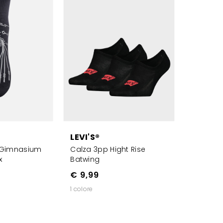
LEVI'S®
s Gimnasium
Calza 3pp Hight Rise
x
Batwing
€ 9,99
1 colore