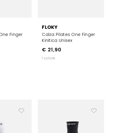
FLOKY
 One Finger
Calza Pilates One Finger
x
Kinitica Unisex
€ 21,90
1 colore