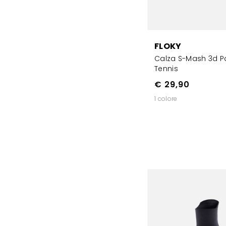
FLOKY
Calza S-Mash 3d P
Tennis
€ 29,90
1 colore