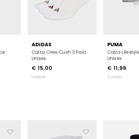
ADIDAS
PUMA
sce
Calza Crew Cush 3 Paia
Calza Lifestyl
Unisex
Unisex
€ 15,00
€ 11,99
1 colore
2 colori