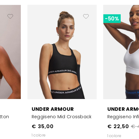
-50%
UNDER ARMOUR
UNDER ARM
tton
Reggiseno Mid Crossback
Reggiseno Infi
€ 35,00
€ 22,50
€ 
1 colore
1 colore