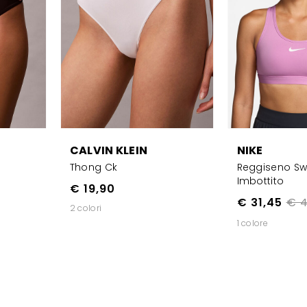
CALVIN KLEIN
NIKE
Thong Ck
Reggiseno S
Imbottito
€ 19,90
€ 31,45
€ 4
2 colori
1 colore