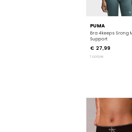
PUMA
Bra 4keeps Srong 
Support
€ 27,99
1 colore