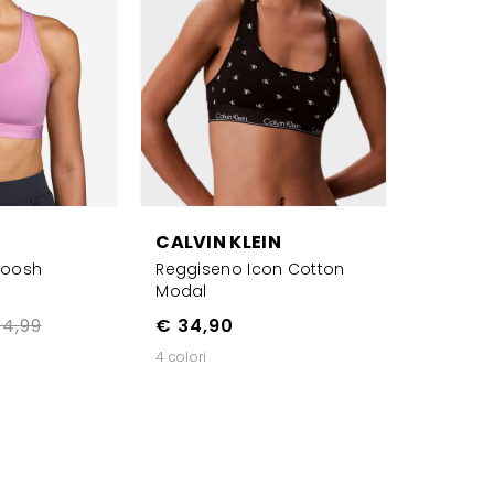
CALVIN KLEIN
woosh
Reggiseno Icon Cotton
Modal
4,99
€ 34,90
4 colori