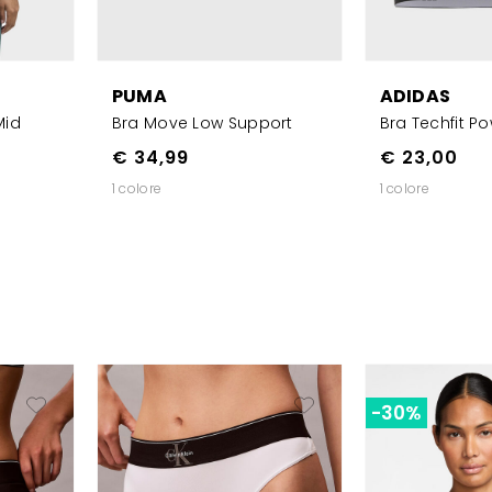
PUMA
ADIDAS
Mid
Bra Move Low Support
Bra Techfit P
€ 34,99
€ 23,00
1 colore
1 colore
-30%