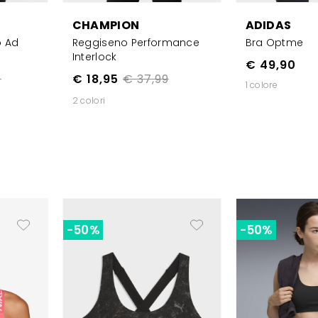
CHAMPION
ADIDAS
o Ad
Reggiseno Performance
Bra Optme
Interlock
€ 49,90
9
€ 18,95
€ 37,99
1 colore
2 colori
-50%
-50%