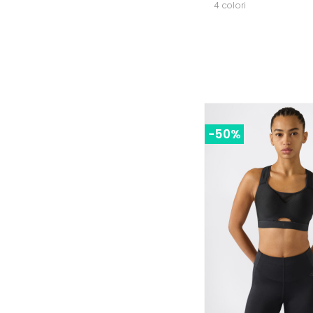
4 colori
-50%