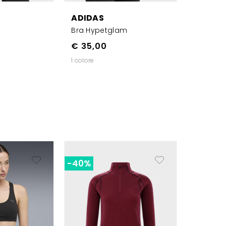
ADIDAS
Bra Hypetglam
€ 35,00
1 colore
-40%