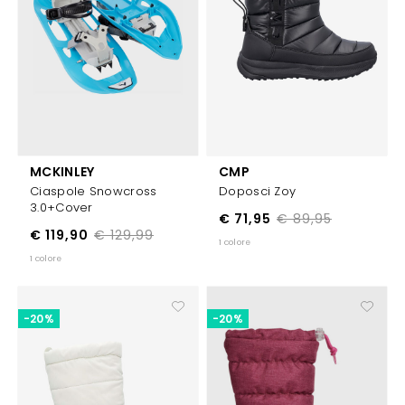
MCKINLEY
CMP
Ciaspole Snowcross
Doposci Zoy
3.0+cover
€ 71,95
€ 89,95
€ 119,90
€ 129,99
1 colore
1 colore
-20%
-20%