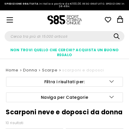
SPEDIZIONE GRATUITA
in Italia a partire da €100,00.
RESO GRATUITO. SPEDIZIONI in
24-48H
.
NON TROVI QUELLO CHE CERCHI? ACQUISTA UN BUONO
REGALO
Home
Donna
Scarpe
scarponi e doposci
Filtra i risultati per:
Naviga per Categorie
Scarponi neve e doposci da donna
10 risultati