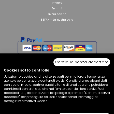
Privacy
Termini
Lavora con noi
85FAN - La nostra card
Continua senza accettare
Cookies sotto controllo
Utilizziamo cookies anche di terze parti per migliorare l'esperienza
utente e personalizzare contenuti e ads. Condividiamo alcuni dati
Copyright © 2026 Sport 85 S.R.L. - All Rights Reserved. È vietata la riproduzione
con social media, partner pubblicitari e di analitica che potrebbero
anche parziale.
combinarli con altri dati che hai fornito usando i loro servizi. Puoi
Via Piave Km 68,600 • 04100 Latina, Italia | P.IVA 01222400598 • N° REA LT -
accettarli tutti, personalizzare le tipologie o premere "Continua senza
77855
accettare" per proseguire coi soli cookie tecnici. Per maggiori
dettagli:
Informativa Cookie