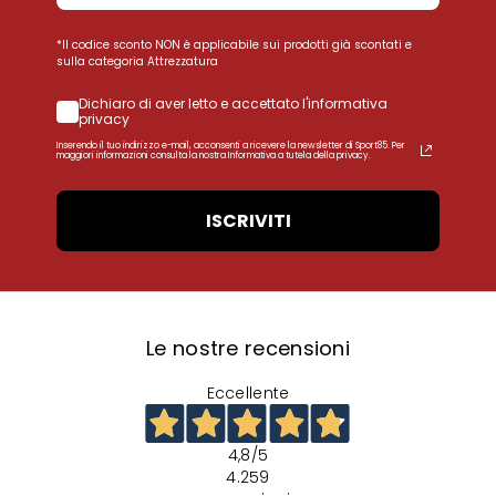
*Il codice sconto NON è applicabile sui prodotti già scontati e
sulla categoria Attrezzatura
Dichiaro di aver letto e accettato l'informativa
privacy
Inserendo il tuo indirizzo e-mail, acconsenti a ricevere la newsletter di Sport85. Per
maggiori informazioni consulta la nostra Informativa a tutela della privacy.
ISCRIVITI
Le nostre recensioni
Eccellente
4,8
/5
4.259