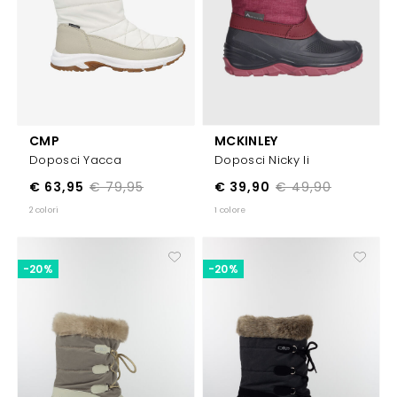
CMP
MCKINLEY
Doposci Yacca
Doposci Nicky Ii
€ 63,95
€ 79,95
€ 39,90
€ 49,90
2 colori
1 colore
-20%
-20%