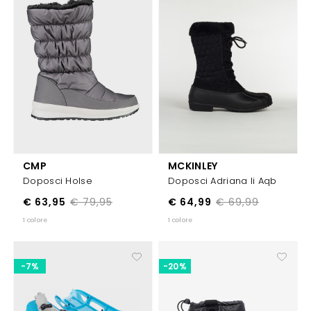
CMP
MCKINLEY
Doposci Holse
Doposci Adriana Ii Aqb
€ 63,95
€ 79,95
€ 64,99
€ 69,99
1 colore
1 colore
-7%
-20%