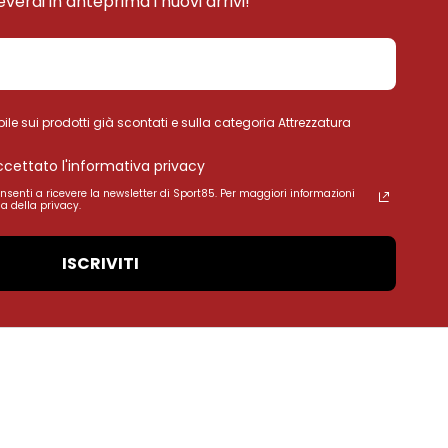
ceverai in anteprima i nuovi arrivi!
ile sui prodotti già scontati e sulla categoria Attrezzatura
accettato l'informativa privacy
onsenti a ricevere la newsletter di Sport85. Per maggiori informazioni
a della privacy.
ISCRIVITI