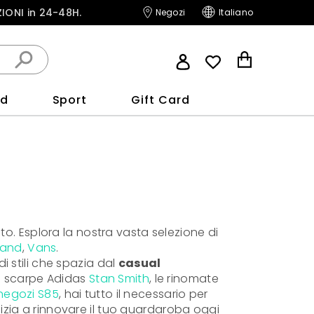
IONI in 24-48H
.
Negozi
Italiano
nd
Sport
Gift Card
SPORT
NNI)
T
g
e
e
fasce
fasce
nati
in Bike
o. Esplora la nostra vasta selezione di
coli
nate
i
land
,
Vans
.
ng
re
 stili che spazia dal
casual
coli
he scarpe Adidas
Stan Smith
, le rinomate
negozi S85
, hai tutto il necessario per
re
pelo
Outdoor
Focus
nizia a rinnovare il tuo guardaroba oggi