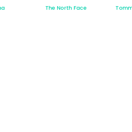
ma
The North Face
Tomm