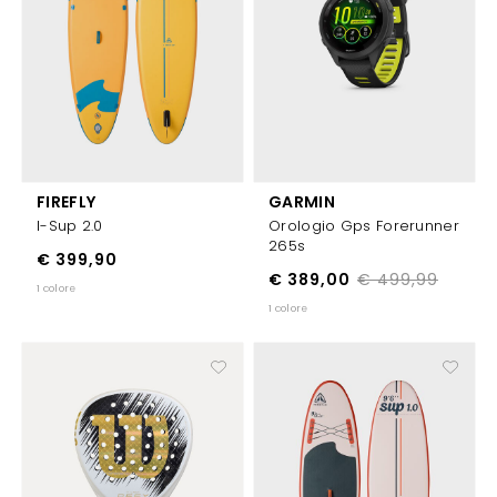
FIREFLY
GARMIN
I-Sup 2.0
Orologio Gps Forerunner
265s
€ 399,90
€ 389,00
€ 499,99
1 colore
1 colore