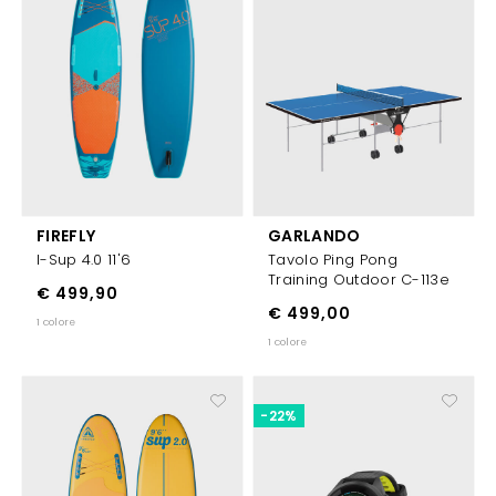
FIREFLY
GARLANDO
I-Sup 4.0 11'6
Tavolo Ping Pong
Training Outdoor C-113e
€ 499,90
€ 499,00
1 colore
1 colore
-22%