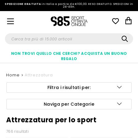
SPEDIZIONE GRATUITA
in Italia a partire da €100,00.
RESO GRATUITO. SPEDIZIONI in
24-48H
.
NON TROVI QUELLO CHE CERCHI? ACQUISTA UN BUONO
REGALO
Home
Attrezzatura
Filtra i risultati per:
Naviga per Categorie
Attrezzatura per lo sport
766 risultati