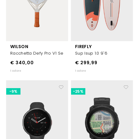
WILSON
FIREFLY
Racchetta Defy Pro V1 Se
Sup Isup 1.0 9'6
€ 340,00
€ 299,99
1 colore
1 colore
-9%
-25%