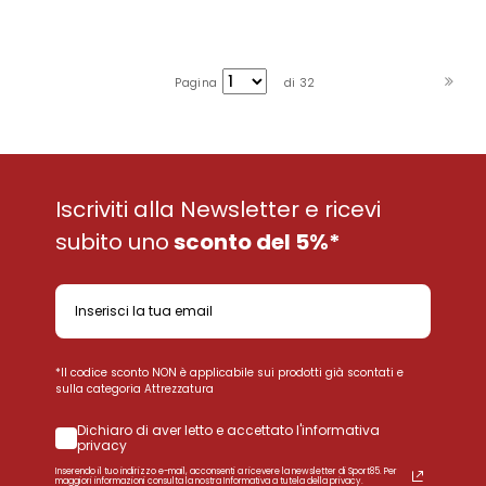
Pagina
di 32
Iscriviti alla Newsletter e ricevi
subito uno
sconto del 5%*
*Il codice sconto NON è applicabile sui prodotti già scontati e
sulla categoria Attrezzatura
Dichiaro di aver letto e accettato l'informativa
privacy
Inserendo il tuo indirizzo e-mail, acconsenti a ricevere la newsletter di Sport85. Per
maggiori informazioni consulta la nostra Informativa a tutela della privacy.