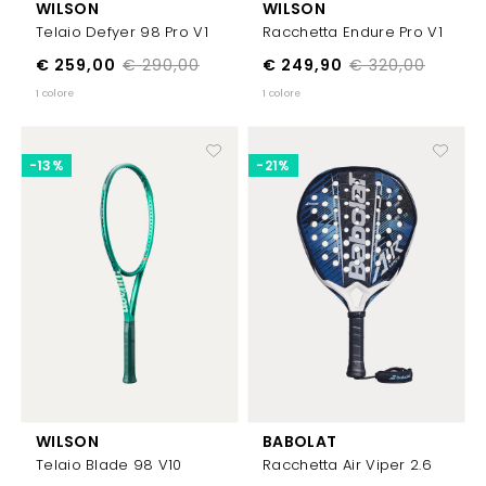
WILSON
WILSON
Telaio Defyer 98 Pro V1
Racchetta Endure Pro V1
€ 259,00
€ 290,00
€ 249,90
€ 320,00
1 colore
1 colore
-13%
-21%
WILSON
BABOLAT
Telaio Blade 98 V10
Racchetta Air Viper 2.6