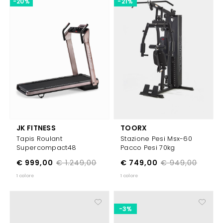
-20%
-21%
JK FITNESS
TOORX
Tapis Roulant
Stazione Pesi Msx-60
Supercompact48
Pacco Pesi 70kg
€ 999,00
€ 1.249,00
€ 749,00
€ 949,00
1 colore
1 colore
-3%