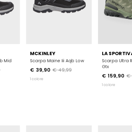
MCKINLEY
LA SPORTIV
qb Mid
Scarpa Maine Iii Aqb Low
Scarpa Ultra 
Gtx
9
€ 39,90
€ 49,99
€ 159,90
€ 
1 colore
1 colore