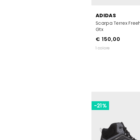
ADIDAS
Scarpa Terrex Freeh
Gtx
€ 150,00
1 colore
-21%