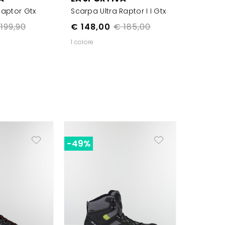
Raptor Gtx
Scarpa Ultra Raptor I I Gtx
199,90
€ 148,00
€ 185,00
1 colore
-49%