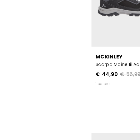
MCKINLEY
Scarpa Maine Iii A
€ 44,90
€ 56,9
1 colore