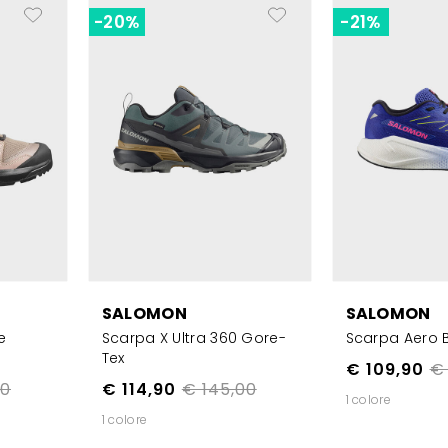
-20%
-21%
SALOMON
SALOMON
e
Scarpa X Ultra 360 Gore-
Scarpa Aero B
Tex
€ 109,90
€
00
€ 114,90
€ 145,00
1 colore
1 colore