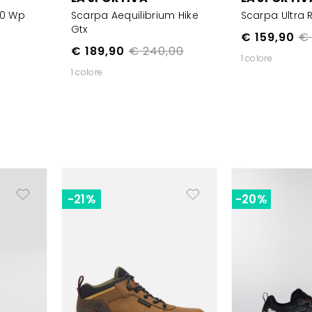
.0 Wp
Scarpa Aequilibrium Hike
Scarpa Ultra 
Gtx
€ 159,90
€ 
€ 189,90
€ 240,00
1 colore
1 colore
-21%
-20%