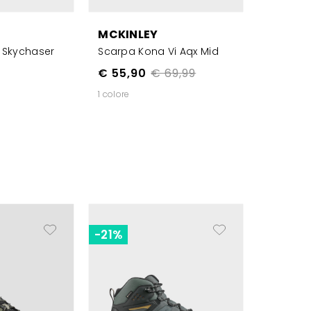
MCKINLEY
 Skychaser
Scarpa Kona Vi Aqx Mid
€ 55,90
€ 69,99
1 colore
-21%