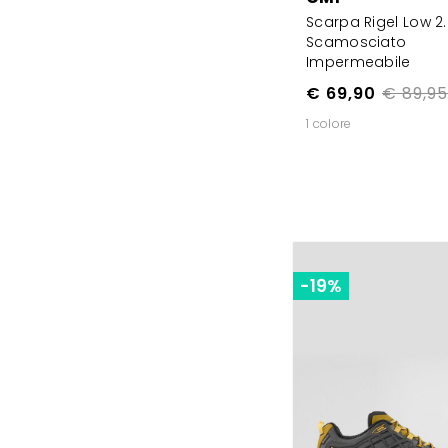
Scarpa Rigel Low 2
Scamosciato
Impermeabile
€ 69,90
€ 89,95
1 colore
-19%