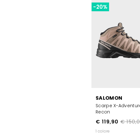
-20%
SALOMON
Scarpe X-Adventur
Recon
€ 119,90
€ 150,
1 colore