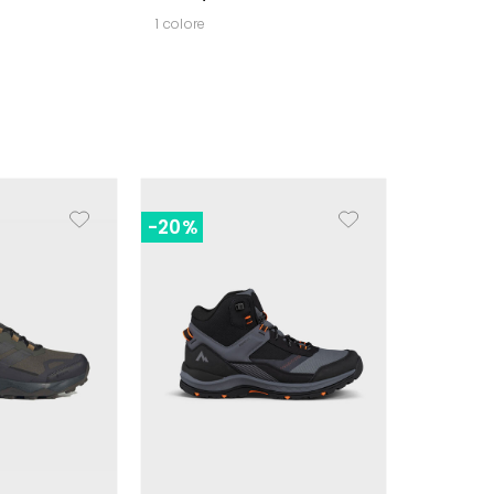
1 colore
-20%