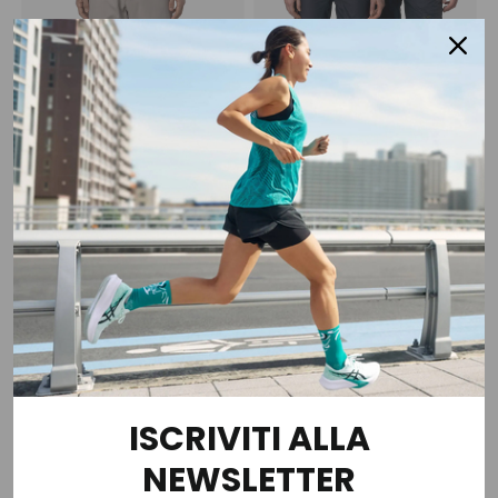
KWAY
KWAY
Maglione Henry Merino
Giubbotto Antipioggia
Collo Alto
Cloude Levrai 4.0 Unisex
€ 140,00
€ 140,00
1 colore
2 colori
ISCRIVITI ALLA
NEWSLETTER