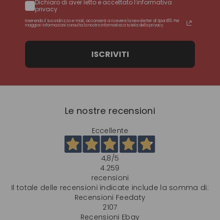
Dichiaro di aver letto e accettato l'informativa
privacy
Inserendo il tuo indirizzo e-mail, acconsenti a ricevere la newsletter di Sport85. Per
maggiori informazioni consulta la nostra Informativa a tutela della privacy.
ISCRIVITI
Le nostre recensioni
Eccellente
4,8
/5
4.259
recensioni
Il totale delle recensioni indicate include la somma di:
Recensioni Feedaty
2107
Recensioni Ebay