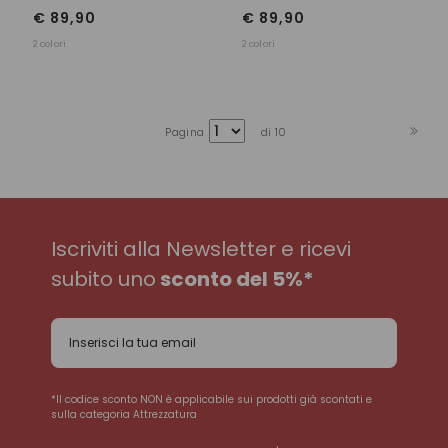
€ 89,90
€ 89,90
2 colori
2 colori
Pagina
di 10
Iscriviti alla Newsletter e ricevi
subito uno
sconto del 5%*
*Il codice sconto NON è applicabile sui prodotti già scontati e
sulla categoria Attrezzatura