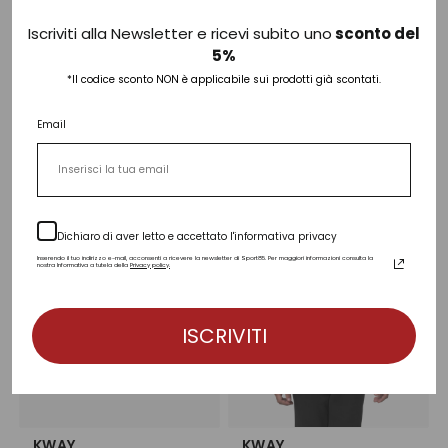
KWAY
CALVIN KLEIN
Iscriviti alla Newsletter e ricevi subito uno
sconto del
Giubbotto Antipioggia
Felpa Full Zip Logo Crop
5%
Cloude Levrai 4.0 Unisex
€ 99,90
*Il codice sconto NON è applicabile sui prodotti già scontati.
€ 140,00
1 colore
Email
2 colori
Dichiaro di aver letto e accettato l'informativa privacy
Inserendo il tuo indirizzo e-mail, acconsenti a ricevere la newsletter di Sport85. Per maggiori informazioni consulta la
nostra Informativa a tutela della
Privacy policy.
ISCRIVITI
KWAY
KWAY