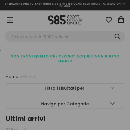
SPEDIZIONE GRATUITA
in Italia a partire da €100,00.
RESO GRATUITO. SPEDIZIONI in
24-48H
.
.
NON TROVI QUELLO CHE CERCHI? ACQUISTA UN BUONO
REGALO
Home
Novità
Filtra i risultati per:
Naviga per Categorie
Ultimi arrivi
229 risultati