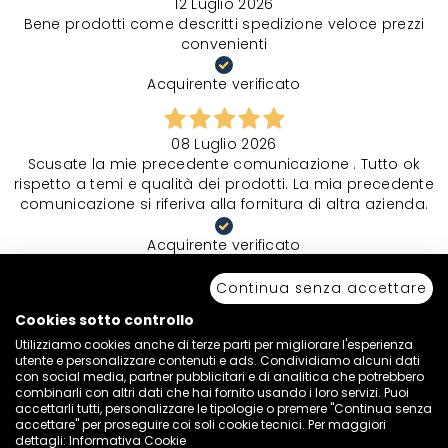
12 Luglio 2026
Bene prodotti come descritti spedizione veloce prezzi
convenienti
Acquirente verificato
08 Luglio 2026
Scusate la mie precedente comunicazione . Tutto ok
rispetto a temi e qualità dei prodotti. La mia precedente
comunicazione si riferiva alla fornitura di altra azienda.
Acquirente verificato
Continua senza accettare
30 Giugno 2026
Cookies sotto controllo
Cortesi e disponibili. Pacco e prodotto ok
Utilizziamo cookies anche di terze parti per migliorare l'esperienza
utente e personalizzare contenuti e ads. Condividiamo alcuni dati
Acquirente verificato
con social media, partner pubblicitari e di analitica che potrebbero
combinarli con altri dati che hai fornito usando i loro servizi. Puoi
accettarli tutti, personalizzare le tipologie o premere "Continua senza
17 Giugno 2026
accettare" per proseguire coi soli cookie tecnici. Per maggiori
dettagli:
Informativa Cookie
semplice e veloce