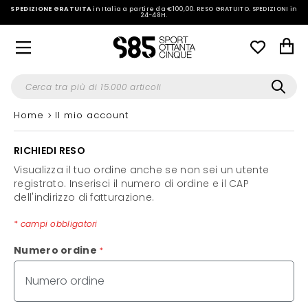
SPEDIZIONE GRATUITA
in Italia a partire da €100,00.
RESO GRATUITO. SPEDIZIONI in
24-48H
.
Home
Il mio account
RICHIEDI RESO
Visualizza il tuo ordine anche se non sei un utente
registrato. Inserisci il numero di ordine e il CAP
dell'indirizzo di fatturazione.
*
campi obbligatori
Numero ordine
*