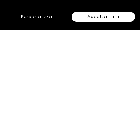
Acquirente verificato
Personalizza
Accetta Tutti
ACCOUNT
Il mio account
Controlla ordine
Lista desideri
Regala una Gift Card
Mappa del sito
SERVIZIO CLIENTI
Contattaci
Costi e metodi di spedizioni
Metodi di pagamento