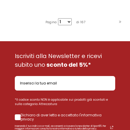
Pagina
di 167
Iscriviti alla Newsletter e ricevi
subito uno
sconto del 5%*
*Il codice sconto NON è applicabile sui prodotti già scontati e
sulla categoria Attrezzatura
Dichiaro di aver letto e accettato l'informativa
privacy
Inserendo il tuo indirizzo e-mail, acconsenti a ricevere la newsletter di Sport85. Per
maggiori informazioni consulta la nostra Informativa a tutela della privacy.