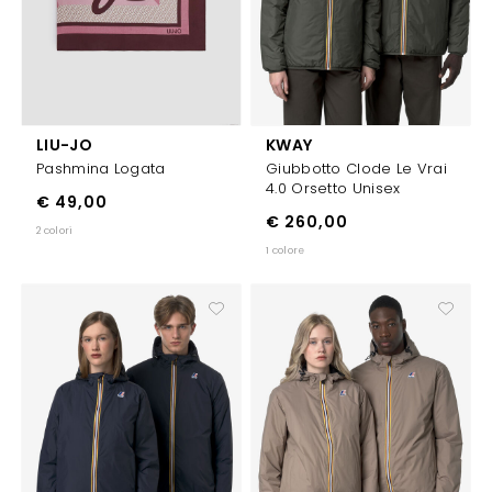
LIU-JO
KWAY
Pashmina Logata
Giubbotto Clode Le Vrai
4.0 Orsetto Unisex
€ 49,00
€ 260,00
2 colori
1 colore