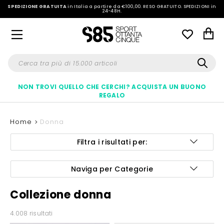
SPEDIZIONE GRATUITA
in Italia a partire da €100,00.
RESO GRATUITO. SPEDIZIONI in
24-48H
.
NON TROVI QUELLO CHE CERCHI? ACQUISTA UN BUONO
REGALO
Home
Donna
Filtra i risultati per:
Naviga per Categorie
Collezione donna
4.008 risultati