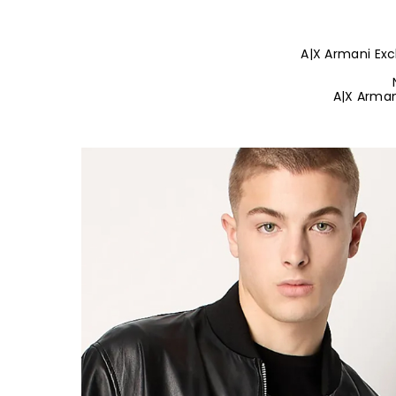
A|X Armani Exc
A|X Arman