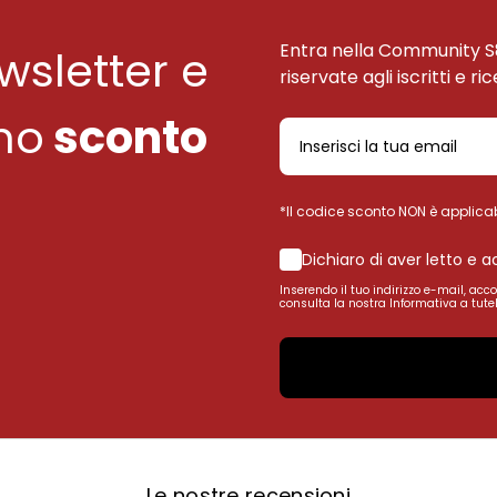
Entra nella Community S
ewsletter e
riservate agli iscritti e ri
uno
sconto
*Il codice sconto NON è applicab
Dichiaro di aver letto e 
Inserendo il tuo indirizzo e-mail, acc
consulta la nostra Informativa a tutel
Le nostre recensioni