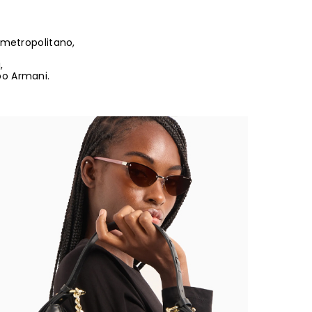
re metropolitano,
,
po Armani.