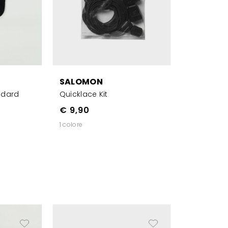
SALOMON
ndard
Quicklace Kit
€ 9,90
1 colore