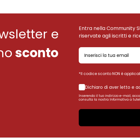
Entra nella Community S
ewsletter e
riservate agli iscritti e ri
uno
sconto
*Il codice sconto NON è applicab
Dichiaro di aver letto e 
Inserendo il tuo indirizzo e-mail, acc
consulta la nostra Informativa a tutel