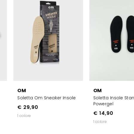
OM
OM
Soletta Om Sneaker Insole
Soletta Insole Sta
Powergel
€ 29,90
€ 14,90
1 colore
1 colore