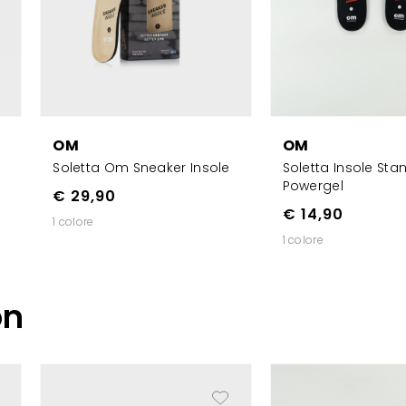
OM
OM
Soletta Om Sneaker Insole
Soletta Insole Sta
Powergel
€ 29,90
€ 14,90
1 colore
1 colore
on