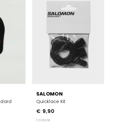
SALOMON
ndard
Quicklace Kit
€ 9,90
1 colore