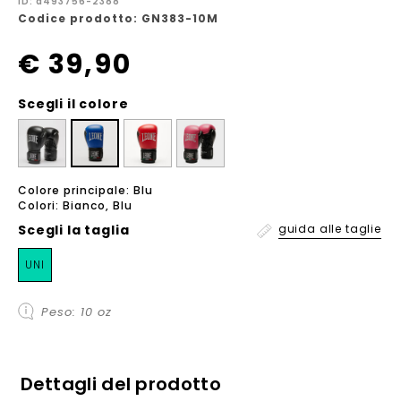
ID: a493756-2388
Codice prodotto: GN383-10M
€ 39,90
Scegli il colore
Colore principale: Blu
Colori: Bianco, Blu
Scegli la
taglia
guida alle taglie
UNI
Peso: 10 oz
Dettagli del prodotto