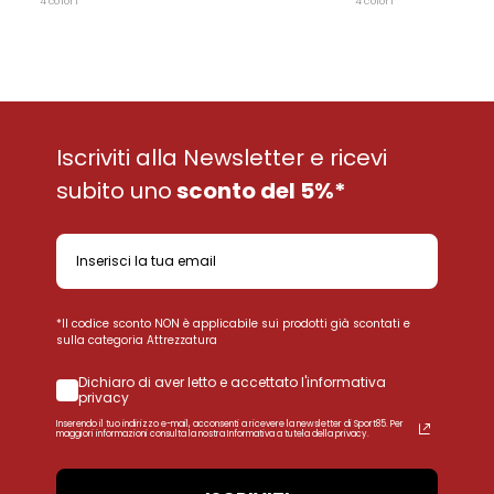
4 colori
4 colori
Iscriviti alla Newsletter e ricevi
subito uno
sconto del 5%*
*Il codice sconto NON è applicabile sui prodotti già scontati e
sulla categoria Attrezzatura
Dichiaro di aver letto e accettato l'informativa
privacy
Inserendo il tuo indirizzo e-mail, acconsenti a ricevere la newsletter di Sport85. Per
maggiori informazioni consulta la nostra Informativa a tutela della privacy.