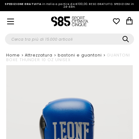
SPEDIZIONE GRATUITA
in Italia a partire da €100,00.
RESO GRATUITO. SPEDIZIONI in
24-48H
.
Home
Attrezzatura
bastoni e guantoni
GUANTONI
BOXE THUNDER 10 OZ UNISEX