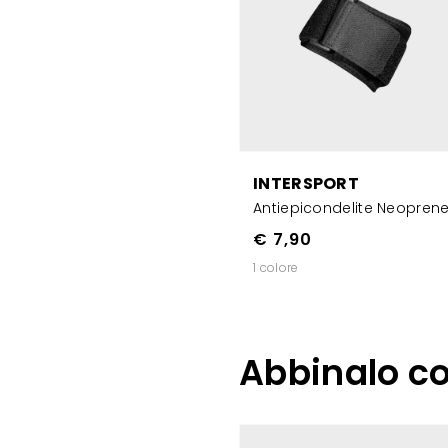
INTERSPORT
Antiepicondelite Neopren
€ 7,90
1 colore
Abbinalo c