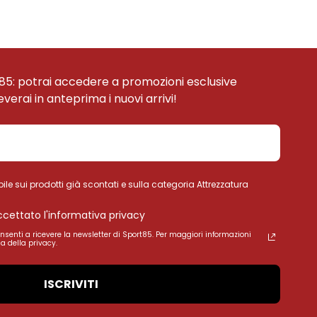
85: potrai accedere a promozioni esclusive
ceverai in anteprima i nuovi arrivi!
ile sui prodotti già scontati e sulla categoria Attrezzatura
accettato l'informativa privacy
onsenti a ricevere la newsletter di Sport85. Per maggiori informazioni
a della privacy.
ISCRIVITI