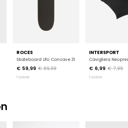
ROCES
INTERSPORT
e
Skateboard Ufo Concave 31
Cavigliera Neopre
€ 59,99
€ 69,99
€ 6,99
€ 7,99
1 colore
1 colore
on