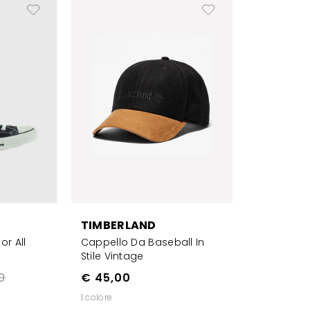
TIMBERLAND
r All
Cappello Da Baseball In
Stile Vintage
0
€ 45,00
1 colore