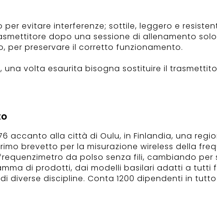
 per evitare interferenze; sottile, leggero e resisten
 trasmettitore dopo una sessione di allenamento s
 per preservare il corretto funzionamento.
, una volta esaurita bisogna sostituire il trasmettito
to
6 accanto alla città di Oulu, in Finlandia, una regi
primo brevetto per la misurazione wireless della fre
frequenzimetro da polso senza fili, cambiando per se
ma di prodotti, dai modelli basilari adatti a tutti 
di diverse discipline. Conta 1200 dipendenti in tutto 