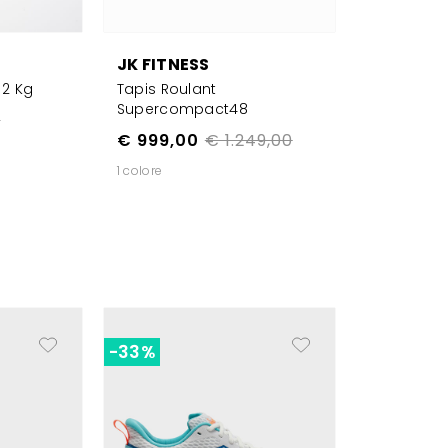
JK FITNESS
 2 Kg
Tapis Roulant
Supercompact48
0
€ 999,00
€ 1.249,00
1 colore
-33%