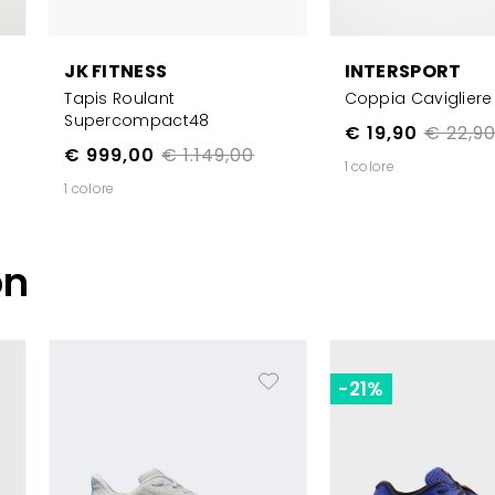
JK FITNESS
INTERSPORT
Tapis Roulant
Coppia Cavigliere
Supercompact48
€ 19,90
€ 22,9
€ 999,00
€ 1.149,00
1 colore
1 colore
on
-21%