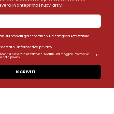
ceverai in anteprima i nuovi arrivi!
ile sui prodotti già scontati e sulla categoria Attrezzatura
accettato l'informativa privacy
onsenti a ricevere la newsletter di Sport85. Per maggiori informazioni
a della privacy.
ISCRIVITI