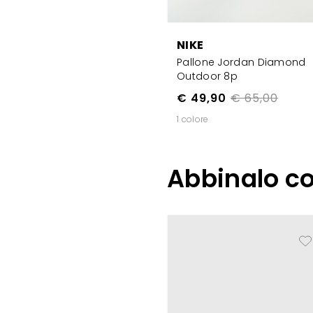
NIKE
Pallone Jordan Diamond
Outdoor 8p
€ 49,90
€ 65,00
1 colore
Abbinalo c