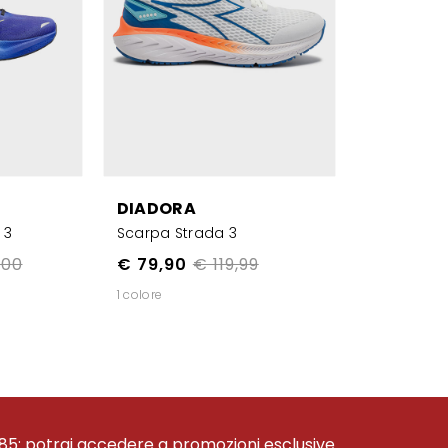
DIADORA
 3
Scarpa Strada 3
,00
€ 79,90
€ 119,99
1 colore
85: potrai accedere a promozioni esclusive