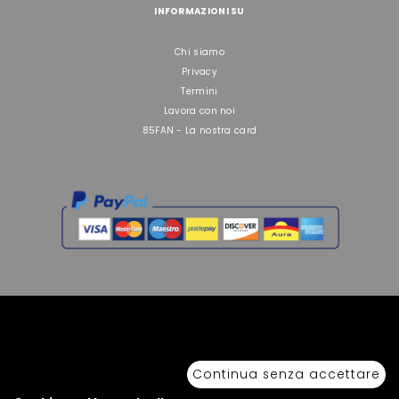
INFORMAZIONI SU
Chi siamo
Privacy
Termini
Lavora con noi
85FAN - La nostra card
Copyright © 2026 Sport 85 S.R.L. - All Rights Reserved. È vietata la riproduzione
anche parziale.
Continua senza accettare
Via Piave Km 68,600 • 04100 Latina, Italia | P.IVA 01222400598 • N° REA LT -
77855