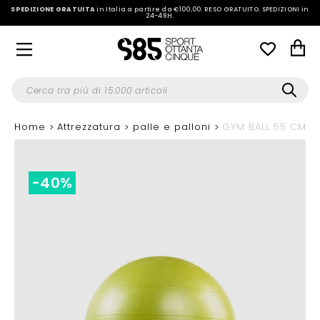
SPEDIZIONE GRATUITA
in Italia a partire da €100,00.
RESO GRATUITO. SPEDIZIONI in
24-48H
.
Home
Attrezzatura
palle e palloni
GYM BALL 55 CM
-40%