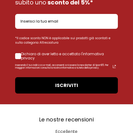
subito uno
sconto del 5%*
*Il codice sconto NON è applicabile sui prodotti già scontati e
sulla categoria Attrezzatura
Dichiaro di aver letto e accettato l'informativa
privacy
Inserendo il tuo indirizzo e-mail, acconsenti a ricevere la newsletter di Sport85. Per
maggiori informazioni consulta la nostra Informativa a tutela della privacy.
ISCRIVITI
Le nostre recensioni
Eccellente