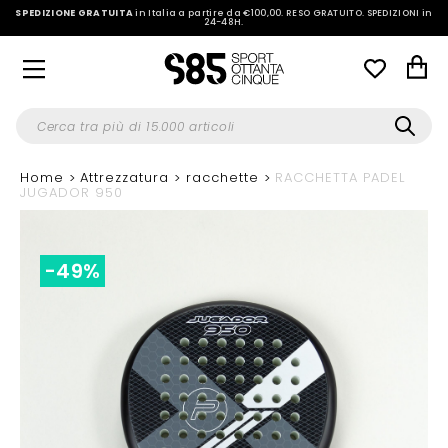
SPEDIZIONE GRATUITA
in Italia a partire da €100,00.
RESO GRATUITO. SPEDIZIONI in
24-48H
.
Home
Attrezzatura
racchette
RACCHETTA PADEL
JUGADOR 950
-49%