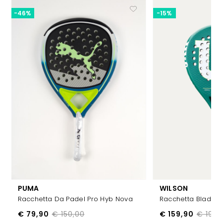
-46%
-15%
PUMA
WILSON
Racchetta Da Padel Pro Hyb Nova
Racchetta Blade 
€ 79,90
€ 150,00
€ 159,90
€ 190,