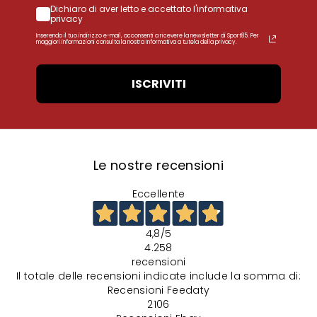
Dichiaro di aver letto e accettato l'informativa
privacy
Inserendo il tuo indirizzo e-mail, acconsenti a ricevere la newsletter di Sport85. Per
maggiori informazioni consulta la nostra Informativa a tutela della privacy.
ISCRIVITI
Le nostre recensioni
Eccellente
4,8
/5
4.258
recensioni
Il totale delle recensioni indicate include la somma di:
Recensioni Feedaty
2106