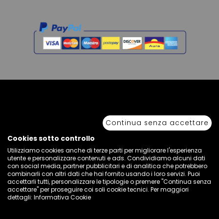
Copyright © 2026 Sport 85 S.R.L. - All Rights Reserved. È vietata la riproduzione
anche parziale.
Continua senza accettare
Via Piave Km 68,600 • 04100 Latina, Italia | P.IVA 01222400598 • N° REA LT -
77855
Cookies sotto controllo
Utilizziamo cookies anche di terze parti per migliorare l'esperienza
utente e personalizzare contenuti e ads. Condividiamo alcuni dati
con social media, partner pubblicitari e di analitica che potrebbero
combinarli con altri dati che hai fornito usando i loro servizi. Puoi
accettarli tutti, personalizzare le tipologie o premere "Continua senza
accettare" per proseguire coi soli cookie tecnici. Per maggiori
dettagli:
Informativa Cookie