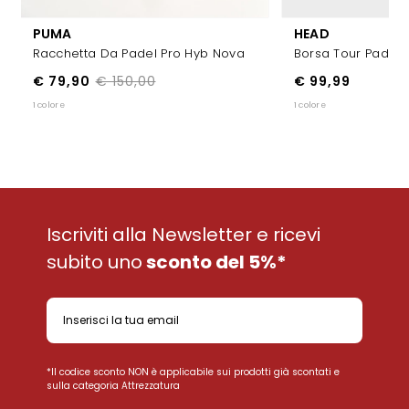
PUMA
HEAD
Racchetta Da Padel Pro Hyb Nova
Borsa Tour Padel 
€ 79,90
€ 150,00
€ 99,99
1 colore
1 colore
Iscriviti alla Newsletter e ricevi
subito uno
sconto del 5%*
*Il codice sconto NON è applicabile sui prodotti già scontati e
sulla categoria Attrezzatura