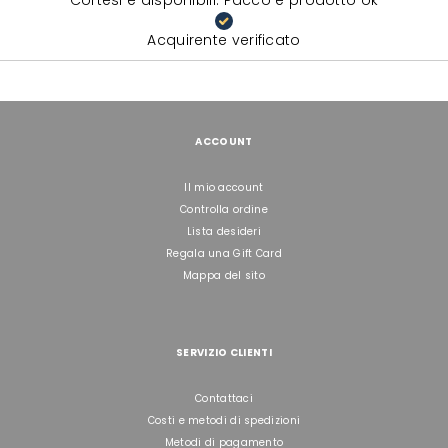
Cortesi e disponibili. Pacco e prodotto ok
Acquirente verificato
ACCOUNT
Il mio account
Controlla ordine
Lista desideri
Regala una Gift Card
Mappa del sito
SERVIZIO CLIENTI
Contattaci
Costi e metodi di spedizioni
Metodi di pagamento