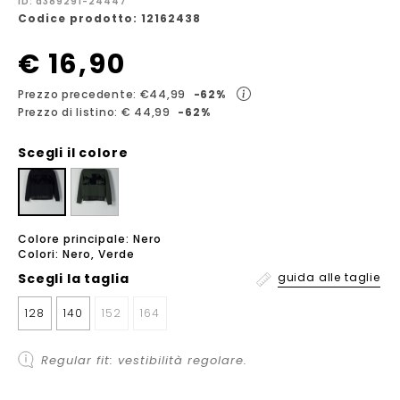
ID: a389291-24447
Codice prodotto: 12162438
€ 16,90
Prezzo precedente: €44,99
-62%
Prezzo di listino: € 44,99
-62%
Scegli il colore
Colore principale: Nero
Colori: Nero, Verde
Scegli la
taglia
guida alle taglie
128
140
152
164
Regular fit: vestibilità regolare.