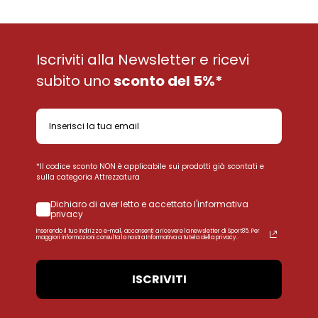
Iscriviti alla Newsletter e ricevi
subito uno
sconto del 5%*
*Il codice sconto NON è applicabile sui prodotti già scontati e
sulla categoria Attrezzatura
Dichiaro di aver letto e accettato l'informativa
privacy
Inserendo il tuo indirizzo e-mail, acconsenti a ricevere la newsletter di Sport85. Per
maggiori informazioni consulta la nostra Informativa a tutela della privacy.
ISCRIVITI