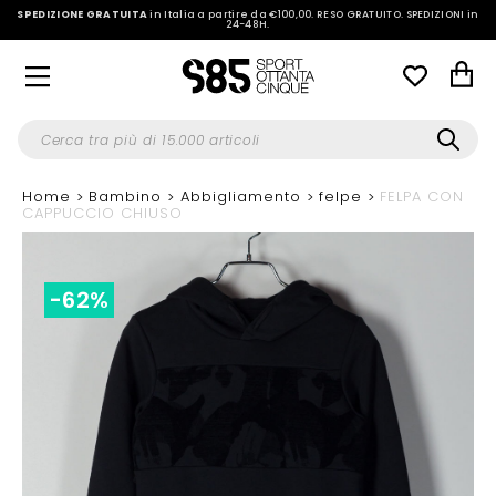
SPEDIZIONE GRATUITA
in Italia a partire da €100,00.
RESO GRATUITO. SPEDIZIONI in
24-48H
.
Home
Bambino
Abbigliamento
felpe
FELPA CON
CAPPUCCIO CHIUSO
-62%