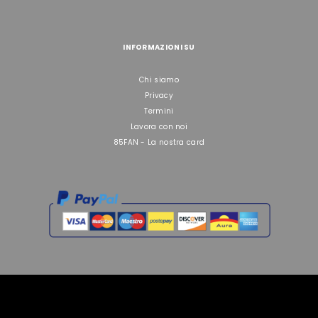
INFORMAZIONI SU
Chi siamo
Privacy
Termini
Lavora con noi
85FAN - La nostra card