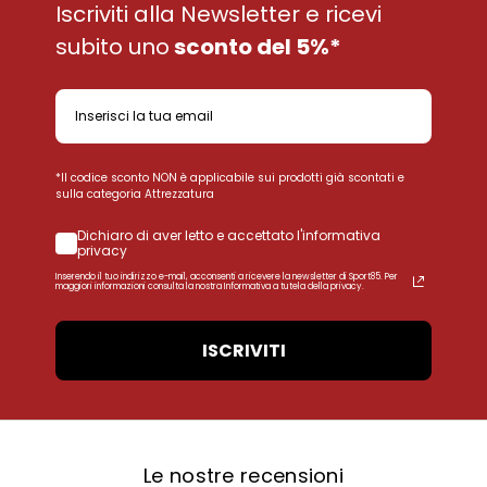
Iscriviti alla Newsletter e ricevi
subito uno
sconto del 5%*
*Il codice sconto NON è applicabile sui prodotti già scontati e
sulla categoria Attrezzatura
Dichiaro di aver letto e accettato l'informativa
privacy
Inserendo il tuo indirizzo e-mail, acconsenti a ricevere la newsletter di Sport85. Per
maggiori informazioni consulta la nostra Informativa a tutela della privacy.
ISCRIVITI
Le nostre recensioni