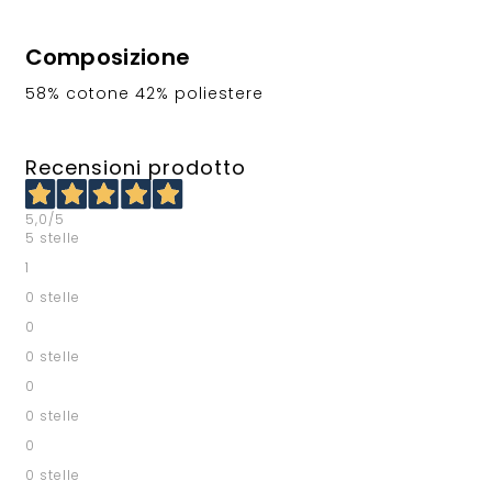
Composizione
58% cotone 42% poliestere
Recensioni prodotto
5,0
/5
5 stelle
1
0 stelle
0
0 stelle
0
0 stelle
0
0 stelle