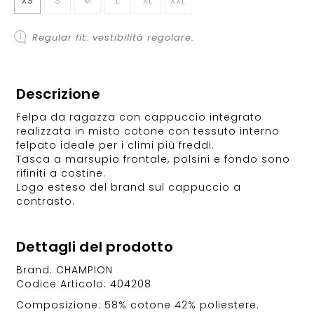
XS
S
M
L
XL
XXL
Regular fit: vestibilità regolare.
Descrizione
Felpa da ragazza con cappuccio integrato
realizzata in misto cotone con tessuto interno
felpato ideale per i climi più freddi.
Tasca a marsupio frontale, polsini e fondo sono
rifiniti a costine.
Logo esteso del brand sul cappuccio a
contrasto.
Dettagli del prodotto
Brand: CHAMPION
Codice Articolo: 404208
Composizione: 58% cotone 42% poliestere.