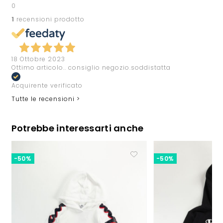
0
1
recensioni prodotto
18 Ottobre 2023
Ottimo articolo.. consiglio negozio.soddistatta
Acquirente verificato
Tutte le recensioni >
Potrebbe interessarti anche
-50%
-50%