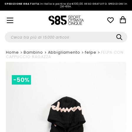
SPEDIZIONE GRATUITA
in Italia a partire da €100,00.
RESO GRATUITO. SPEDIZIONI in
24-48H
.
Home
Bambino
Abbigliamento
felpe
FELPA CON
CAPPUCCIO RAGAZZA
-50%