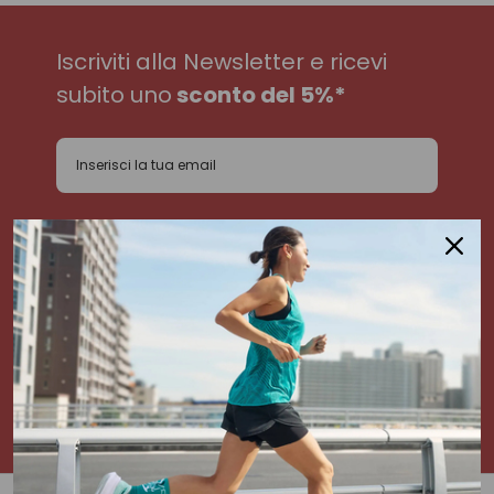
Iscriviti alla Newsletter e ricevi
subito uno
sconto del 5%*
*Il codice sconto NON è applicabile sui prodotti già scontati e
sulla categoria Attrezzatura
Dichiaro di aver letto e accettato l'informativa
privacy
Inserendo il tuo indirizzo e-mail, acconsenti a ricevere la newsletter di Sport85. Per
maggiori informazioni consulta la nostra Informativa a tutela della privacy.
ISCRIVITI