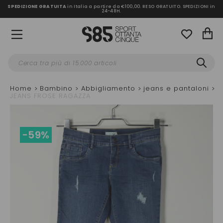
SPEDIZIONE GRATUITA
in Italia a partire da €100,00.
RESO GRATUITO. SPEDIZIONI in
24-48H
.
Home
Bambino
Abbigliamento
jeans e pantaloni
JEANS FROSE RAGAZZA
-59%