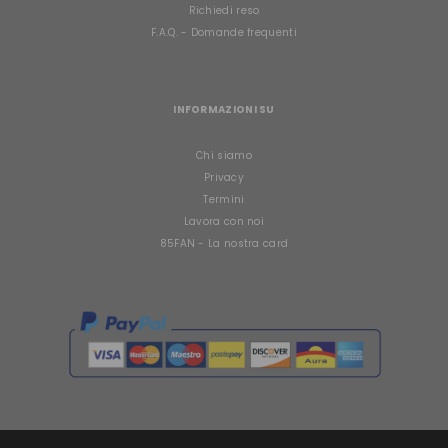
Richiedi reso
F.A.Q. - Domande frequenti
INFORMAZIONI SU
Chi siamo
Privacy
Termini
Lavora con noi
85FAN - La nostra card