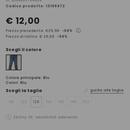
ID: a389852-44809
Codice prodotto: 13165972
€ 12,00
Prezzo precedente: €29,99
-59%
Prezzo di listino: € 29,99
-59%
Scegli il colore
Colore principale: Blu
Colori: Blu
Scegli la
taglia
guida alle taglie
116
122
128
134
140
146
152
Skinny fit: vestibilità aderente