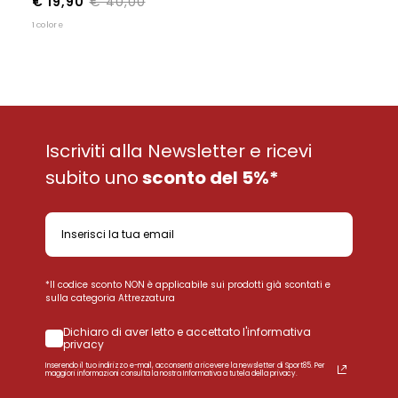
€ 19,90
€ 40,00
1 colore
Iscriviti alla Newsletter e ricevi
subito uno
sconto del 5%*
*Il codice sconto NON è applicabile sui prodotti già scontati e
sulla categoria Attrezzatura
Dichiaro di aver letto e accettato l'informativa
privacy
Inserendo il tuo indirizzo e-mail, acconsenti a ricevere la newsletter di Sport85. Per
maggiori informazioni consulta la nostra Informativa a tutela della privacy.