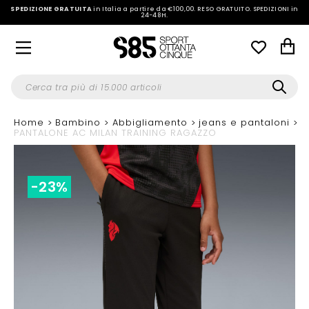
SPEDIZIONE GRATUITA
in Italia a partire da €100,00.
RESO GRATUITO. SPEDIZIONI in
24-48H
.
Home
Bambino
Abbigliamento
jeans e pantaloni
PANTALONE AC MILAN TRAINING RAGAZZO
-23%