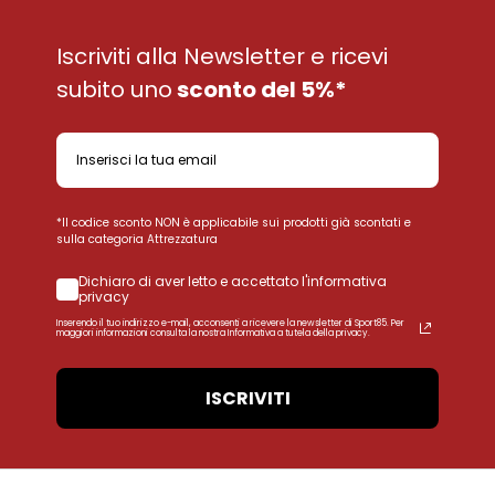
Iscriviti alla Newsletter e ricevi
subito uno
sconto del 5%*
*Il codice sconto NON è applicabile sui prodotti già scontati e
sulla categoria Attrezzatura
Dichiaro di aver letto e accettato l'informativa
privacy
Inserendo il tuo indirizzo e-mail, acconsenti a ricevere la newsletter di Sport85. Per
maggiori informazioni consulta la nostra Informativa a tutela della privacy.
ISCRIVITI