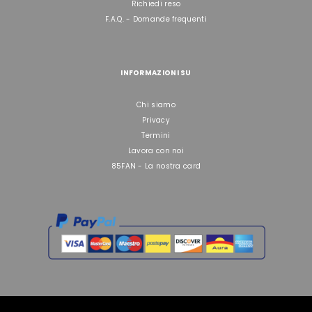
Richiedi reso
F.A.Q. - Domande frequenti
INFORMAZIONI SU
Chi siamo
Privacy
Termini
Lavora con noi
85FAN - La nostra card