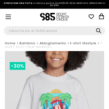
SPEDIZIONE GRATUITA
in Italia a partire da €100,00.
RESO GRATUITO. SPEDIZIONI in
24-48H
.
Home
Bambino
Abbigliamento
t-shirt lifestyle
T-
SHIRT BOXY PALM BAMBINO
-30%