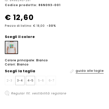
ID: a495240-251
Codice prodotto: 86N093-001
€ 12,60
Prezzo di listino: € 18,00
-30%
Scegli il colore
Colore principale: Bianco
Colori: Bianco
Scegli la
taglia
guida alle taglie
2-3
3-4
4-5
5-6
6-7
Regular fit: vestibilità regolare