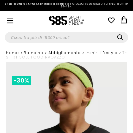
SPEDIZIONE GRATUITA
in Italia a partire da €100,00.
RESO GRATUITO. SPEDIZIONI in
24-48H
.
Home
Bambino
Abbigliamento
t-shirt lifestyle
T-
SHIRT SOLE FOOD RAGAZZO
-30%