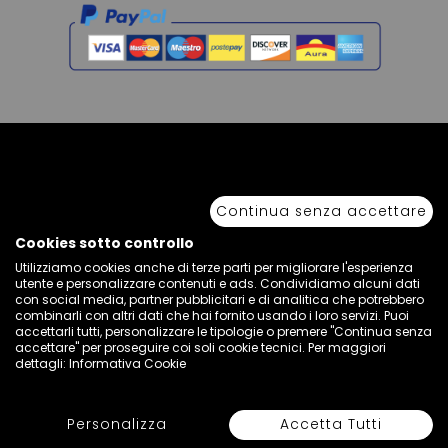
Copyright © 2026 Sport 85 S.R.L. - All Rights Reserved. È vietata la riproduzione
anche parziale.
Continua senza accettare
Via Piave Km 68,600 • 04100 Latina, Italia | P.IVA 01222400598 • N° REA LT -
77855
Cookies sotto controllo
Utilizziamo cookies anche di terze parti per migliorare l'esperienza
utente e personalizzare contenuti e ads. Condividiamo alcuni dati
con social media, partner pubblicitari e di analitica che potrebbero
combinarli con altri dati che hai fornito usando i loro servizi. Puoi
accettarli tutti, personalizzare le tipologie o premere "Continua senza
accettare" per proseguire coi soli cookie tecnici. Per maggiori
dettagli:
Informativa Cookie
Personalizza
Accetta Tutti
Seleziona Colore e Taglia