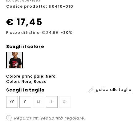
ID: a507806-1693
Codice prodotto: II0410-010
€ 17,45
Prezzo di listino: € 24,99
-30%
Scegli il colore
Colore principale: Nero
Colori: Nero, Rosso
Scegli la
taglia
guida alle taglie
XS
S
M
L
XL
Regular fit: vestibilità regolare.