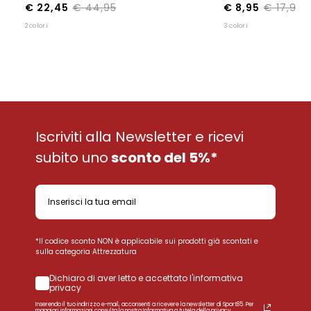
€ 22,45
€ 44,95
€ 8,95
€ 17,95
2 colori
3 colori
Iscriviti alla Newsletter e ricevi
subito uno
sconto del 5%*
*Il codice sconto NON è applicabile sui prodotti già scontati e
sulla categoria Attrezzatura
Dichiaro di aver letto e accettato l'informativa
privacy
Inserendo il tuo indirizzo e-mail, acconsenti a ricevere la newsletter di Sport85. Per
maggiori informazioni consulta la nostra Informativa a tutela della privacy.