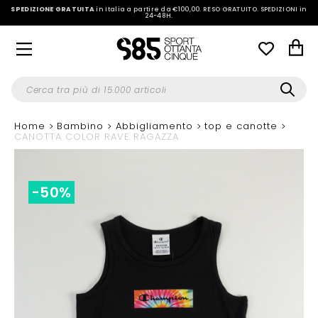
SPEDIZIONE GRATUITA
in Italia a partire da €100,00.
RESO GRATUITO. SPEDIZIONI in
24-48H
.
Home
Bambino
Abbigliamento
top e canotte
CANOTTA COLOR RAVE RAGAZZA
-50%