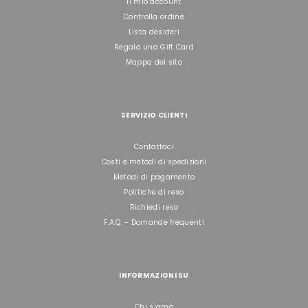
Il mio account
Controlla ordine
Lista desideri
Regala una Gift Card
Mappa del sito
SERVIZIO CLIENTI
Contattaci
Costi e metodi di spedizioni
Metodi di pagamento
Politiche di reso
Richiedi reso
F.A.Q. - Domande frequenti
INFORMAZIONI SU
Chi siamo