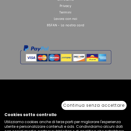
Privacy
Termini
Lavora con noi
85FAN - La nostra card
Copyright © 2026 Sport 85 S.R.L. - All Rights Reserved. È vietata la riproduzione
anche parziale.
Continua senza accettare
Via Piave Km 68,600 • 04100 Latina, Italia | P.IVA 01222400598 • N° REA LT -
77855
Cookies sotto controllo
Utilizziamo cookies anche di terze parti per migliorare l'esperienza
utente e personalizzare contenuti e ads. Condividiamo alcuni dati