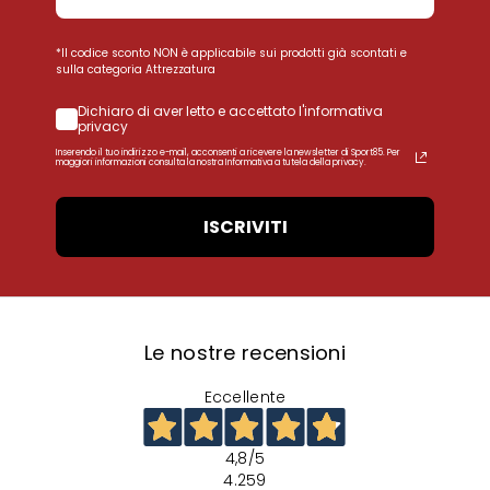
*Il codice sconto NON è applicabile sui prodotti già scontati e
sulla categoria Attrezzatura
Dichiaro di aver letto e accettato l'informativa
privacy
Inserendo il tuo indirizzo e-mail, acconsenti a ricevere la newsletter di Sport85. Per
maggiori informazioni consulta la nostra Informativa a tutela della privacy.
ISCRIVITI
Le nostre recensioni
Eccellente
4,8
/5
4.259