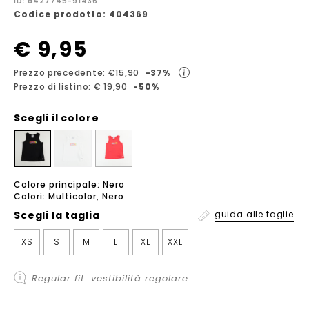
ID: a427745-91436
Codice prodotto: 404369
€ 9,95
Prezzo precedente: €15,90
-37%
Prezzo di listino: € 19,90
-50%
Scegli il colore
Colore principale: Nero
Colori: Multicolor, Nero
Scegli la
taglia
guida alle taglie
XS
S
M
L
XL
XXL
Regular fit: vestibilità regolare.