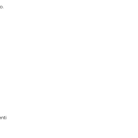
o.
nti