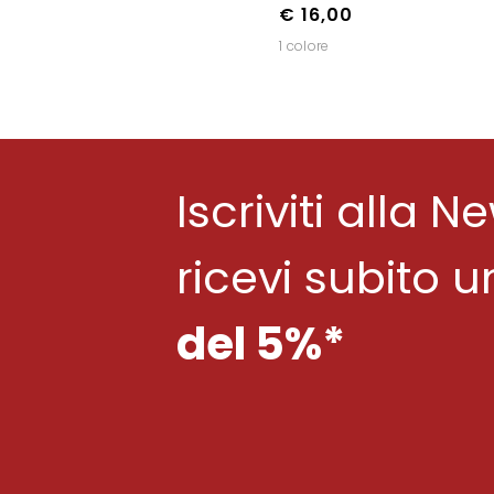
€ 16,00
1 colore
Iscriviti alla N
ricevi subito 
del 5%*