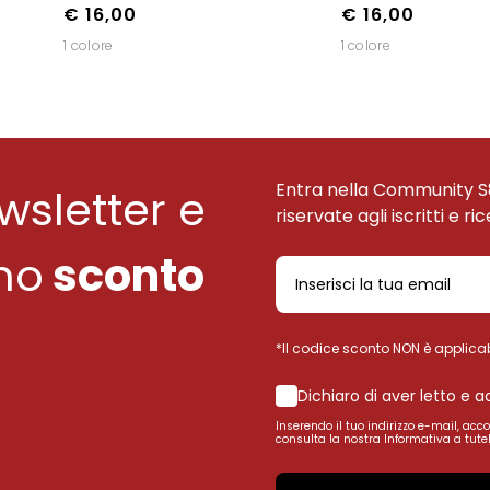
€ 16,00
€ 16,00
1 colore
1 colore
Entra nella Community S
ewsletter e
riservate agli iscritti e ri
uno
sconto
*Il codice sconto NON è applicab
Dichiaro di aver letto e 
Inserendo il tuo indirizzo e-mail, acc
consulta la nostra Informativa a tutel