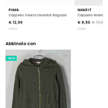
PUMA
NAME IT
Cappello Visiera Essential Ragazza
Cappello Mollie R
€ 12,99
€ 8,90
€ 17,99
1 colore
2 colori
Abbinalo con
-63%