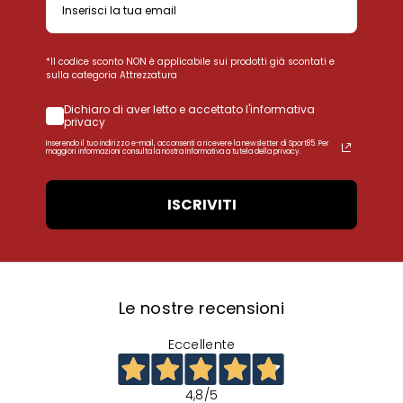
*Il codice sconto NON è applicabile sui prodotti già scontati e
sulla categoria Attrezzatura
Dichiaro di aver letto e accettato l'informativa
privacy
Inserendo il tuo indirizzo e-mail, acconsenti a ricevere la newsletter di Sport85. Per
maggiori informazioni consulta la nostra Informativa a tutela della privacy.
ISCRIVITI
Le nostre recensioni
Eccellente
4,8
/5