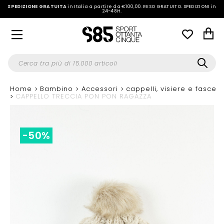
SPEDIZIONE GRATUITA
in Italia a partire da €100,00.
RESO GRATUITO. SPEDIZIONI in
24-48H
.
Home
Bambino
Accessori
cappelli, visiere e fasce
CAPPELLO TRECCIA PON PON RAGAZZA
-50%