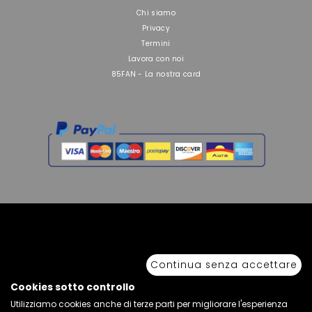
Chi siamo
Privacy
Termini
Lavora con noi
85FAN - La nostra card
Copyright © 2026 Sport 85 S.R.L. - All Rights Reserved. È vietata la riproduzione
anche parziale.
Continua senza accettare
Via Piave Km 68,600 • 04100 Latina, Italia | P.IVA 01222400598 • N° REA LT -
77855
Cookies sotto controllo
Utilizziamo cookies anche di terze parti per migliorare l'esperienza