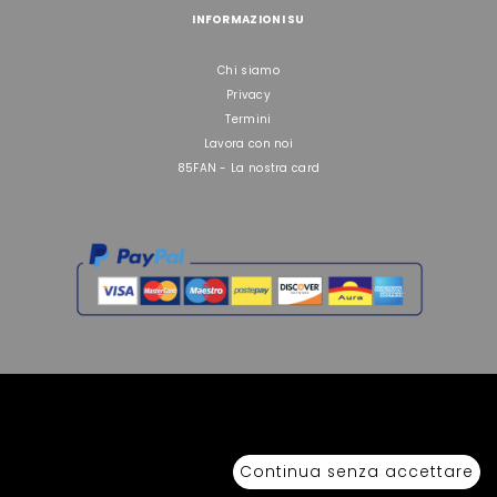
INFORMAZIONI SU
Chi siamo
Privacy
Termini
Lavora con noi
85FAN - La nostra card
Copyright © 2026 Sport 85 S.R.L. - All Rights Reserved. È vietata la riproduzione
anche parziale.
Continua senza accettare
Via Piave Km 68,600 • 04100 Latina, Italia | P.IVA 01222400598 • N° REA LT -
77855