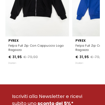
PYREX
PYREX
Felpa Full Zip Con Cappuccio Logo
Felpa Full Zip Co
Ragazzo
Ragazzo
€ 31,95
€ 79,90
€ 31,95
€ 79,90
2 colori
2 colori
Iscriviti alla Newsletter e ricevi
subito uno
sconto del 5%*