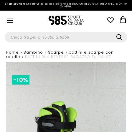
SPEDIZIONE GRATUITA
in Italia a partire da €100,00.
RESO GRATUITO. SPEDIZIONI in
24-48H
.
Home
Bambino
Scarpe
pattini e scarpe con
rotelle
PATTINI 2in1 REVERSE RAGAZZO Tg 34-37
-10%