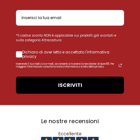
*Il codice sconto NON è applicabile sui prodotti già scontati e
sulla categoria Attrezzatura
Dichiaro di aver letto e accettato l'informativa
privacy
Inserendo il tuo indirizzo e-mail, acconsenti a ricevere la newsletter di Sport85. Per
maggiori informazioni consulta la nostra Informativa a tutela della privacy.
ISCRIVITI
Le nostre recensioni
Eccellente