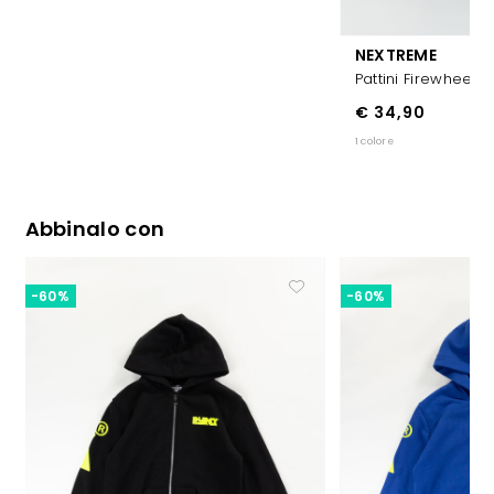
NEXTREME
Pattini Firewheel 
€ 34,90
1 colore
Abbinalo con
-60%
-60%