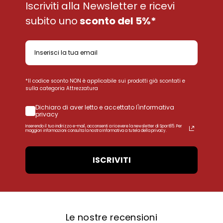
Iscriviti alla Newsletter e ricevi
subito uno
sconto del 5%*
*Il codice sconto NON è applicabile sui prodotti già scontati e
sulla categoria Attrezzatura
Dichiaro di aver letto e accettato l'informativa
privacy
Inserendo il tuo indirizzo e-mail, acconsenti a ricevere la newsletter di Sport85. Per
maggiori informazioni consulta la nostra Informativa a tutela della privacy.
ISCRIVITI
Le nostre recensioni