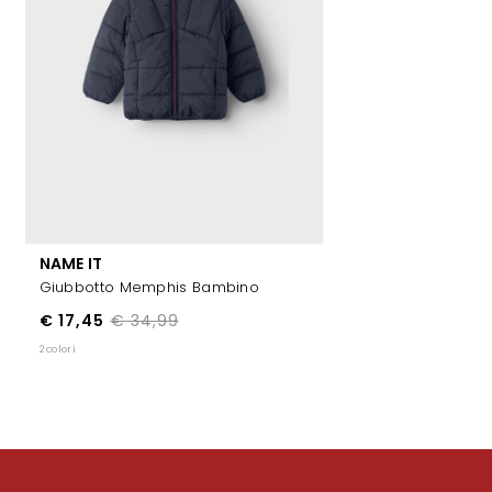
NAME IT
Giubbotto Memphis Bambino
€ 17,45
€ 34,99
2 colori