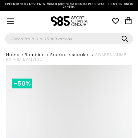
SPEDIZIONE GRATUITA
in Italia a partire da €100,00.
RESO GRATUITO. SPEDIZIONI in
24-48H
.
Home
Bambino
Scarpe
sneaker
SCARPA CLIMB
RX MID BAMBINO
-50%