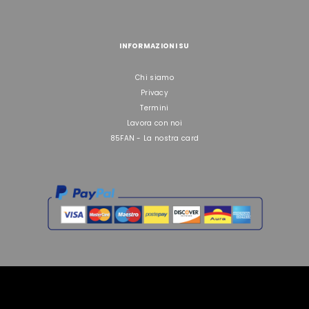
INFORMAZIONI SU
Chi siamo
Privacy
Termini
Lavora con noi
85FAN - La nostra card