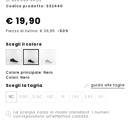
ID: a441044-94109
Codice prodotto: S32440
€ 19,90
Prezzo di listino: € 39,95
-50%
Scegli il colore
Colore principale: Nero
Colori: Nero
Scegli la
taglia
guida alle taglie
11C
11.5C
12.5C
13C
1Y
1.5Y
2.5Y
3Y
La scarpa calza in modo standard. I numeri
corrispondono all'effettiva calzata.