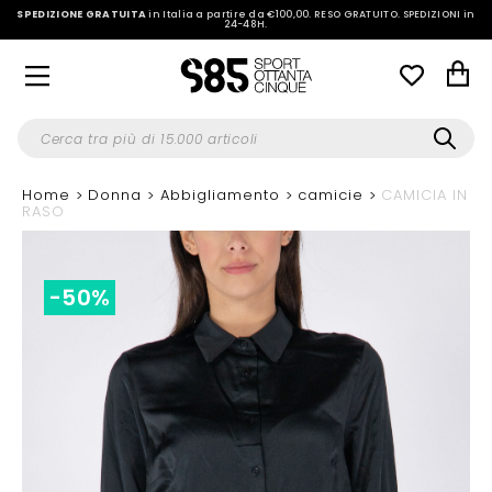
SPEDIZIONE GRATUITA
in Italia a partire da €100,00.
RESO GRATUITO. SPEDIZIONI in
24-48H
.
Home
Donna
Abbigliamento
camicie
CAMICIA IN
RASO
-50%