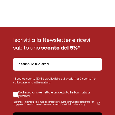
Iscriviti alla Newsletter e ricevi
subito uno
sconto del 5%*
*Il codice sconto NON è applicabile sui prodotti già scontati e
sulla categoria Attrezzatura
Dichiaro di aver letto e accettato l'informativa
privacy
Inserendo il tuo indirizzo e-mail, acconsenti a ricevere la newsletter di Sport85. Per
maggiori informazioni consulta la nostra Informativa a tutela della privacy.