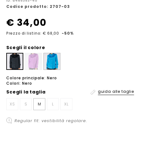
ID: a465353-40
Codice prodotto: 2707-03
€ 34,00
Prezzo di listino: € 68,00
-50%
Scegli il colore
Colore principale: Nero
Colori: Nero
Scegli la
taglia
guida alle taglie
XS
S
M
L
XL
Regular fit: vestibilità regolare.