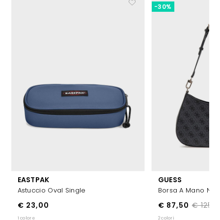
-30%
EASTPAK
GUESS
Astuccio Oval Single
Borsa A Mano Noe
€ 23,00
€ 87,50
€ 125,0
1 colore
2 colori