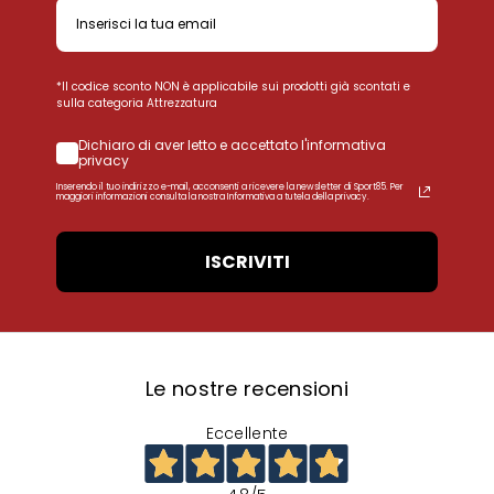
*Il codice sconto NON è applicabile sui prodotti già scontati e
sulla categoria Attrezzatura
Dichiaro di aver letto e accettato l'informativa
privacy
Inserendo il tuo indirizzo e-mail, acconsenti a ricevere la newsletter di Sport85. Per
maggiori informazioni consulta la nostra Informativa a tutela della privacy.
ISCRIVITI
Le nostre recensioni
Eccellente