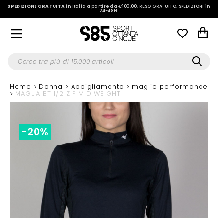
SPEDIZIONE GRATUITA
in Italia a partire da €100,00.
RESO GRATUITO. SPEDIZIONI in
24-48H
.
Home
Donna
Abbigliamento
maglie performance
MAGLIA BT 1/2 ZIP MID WEIGHT
-20%