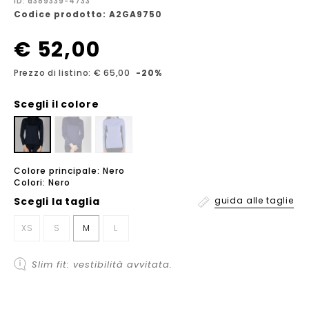
ID: a389339-4733
Codice prodotto: A2GA9750
€ 52,00
Prezzo di listino: € 65,00
-20%
Scegli il colore
Colore principale: Nero
Colori: Nero
Scegli la
taglia
guida alle taglie
XS
S
M
L
Slim fit: vestibilità avvitata.