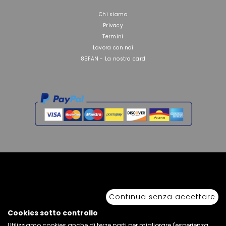
Chi siamo
Privacy
Termini
Lavora con noi
85FAN - La nostra card
Copyright © 2026 Sport 85 S.R.L. - All Rights Reserved. È vietata la riproduzione
anche parziale.
Continua senza accettare
Via Piave Km 68,600 • 04100 Latina, Italia | P.IVA 01222400598 • N° REA LT -
77855
Cookies sotto controllo
Utilizziamo cookies anche di terze parti per migliorare l'esperienza