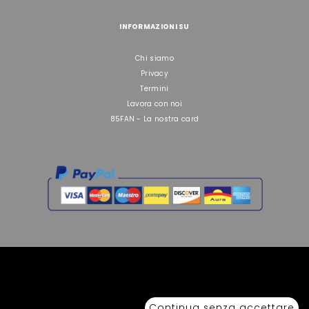
INFORMAZIONI SU
Chi siamo
Privacy
Termini
Lavora con noi
85FAN - La nostra card
Copyright © 2026 Sport 85 S.R.L. - All Rights Reserved. È vietata la riproduzione
anche parziale.
Continua senza accettare