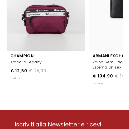
CHAMPION
ARMANI EXCHAN
Tracolla Legacy
Zaino Semi-Rigid
Esterna Unisex
€ 12,50
€ 25,00
€ 104,90
€ 149
1 colore
1 colore
Iscriviti alla Newsletter e ricevi