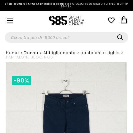
SPEDIZIONE GRATUITA
in Italia a partire da €100,00.
RESO GRATUITO. SPEDIZIONI in
24-48H
.
Home
Donna
Abbigliamento
pantaloni e tights
PANTALONE JEGGINGS
-90%