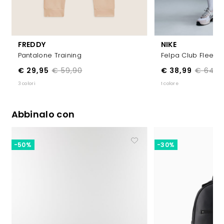
FREDDY
NIKE
Pantalone Training
Felpa Club Fleece
€ 29,95
€ 59,90
€ 38,99
€ 64,9
3 colori
1 colore
Abbinalo con
-50%
-30%