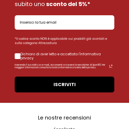
subito uno
sconto del 5%*
*Il codice sconto NON è applicabile sui prodotti già scontati e
sulla categoria Attrezzatura
Dichiaro di aver letto e accettato l'informativa
privacy
Inserendo il tuo indirizzo e-mail, acconsenti a ricevere la newsletter di Sport85. Per
maggiori informazioni consulta la nostra Informativa a tutela della privacy.
ISCRIVITI
Le nostre recensioni