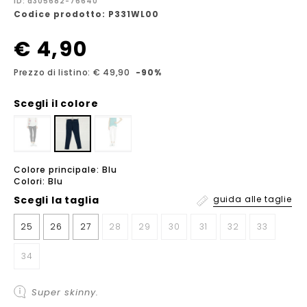
ID: a305682-76640
Codice prodotto: P331WL00
€ 4,90
Prezzo di listino: € 49,90
-90%
Scegli il colore
Colore principale: Blu
Colori: Blu
Scegli la
taglia
guida alle taglie
25
26
27
28
29
30
31
32
33
34
Super skinny.