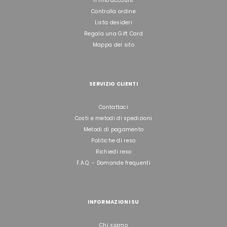
Il mio account
Controlla ordine
Lista desideri
Regala una Gift Card
Mappa del sito
SERVIZIO CLIENTI
Contattaci
Costi e metodi di spedizioni
Metodi di pagamento
Politiche di reso
Richiedi reso
F.A.Q. - Domande frequenti
INFORMAZIONI SU
Chi siamo