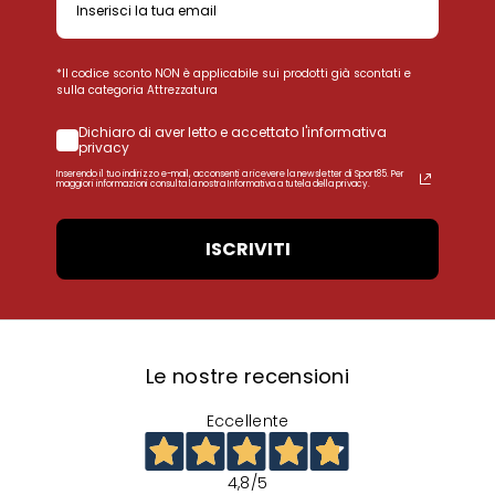
*Il codice sconto NON è applicabile sui prodotti già scontati e
sulla categoria Attrezzatura
Dichiaro di aver letto e accettato l'informativa
privacy
Inserendo il tuo indirizzo e-mail, acconsenti a ricevere la newsletter di Sport85. Per
maggiori informazioni consulta la nostra Informativa a tutela della privacy.
ISCRIVITI
Le nostre recensioni
Eccellente
4,8
/5