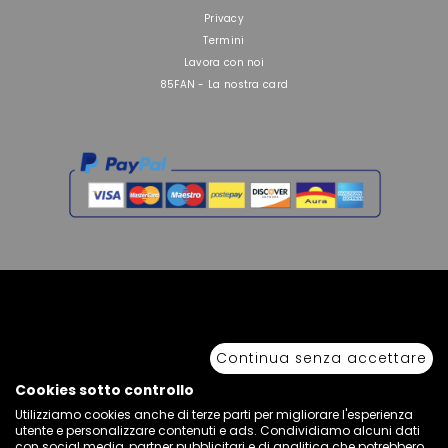
Privacy
Termini
Lavora con noi
85FAN - La nostra card
Copyright © 2026 Sport 85 S.R.L. - All Rights Reserved. È vietata la riproduzione
anche parziale.
Continua senza accettare
Via Piave Km 68,600 • 04100 Latina, Italia | P.IVA 01222400598 • N° REA LT -
77855
Cookies sotto controllo
Utilizziamo cookies anche di terze parti per migliorare l'esperienza
utente e personalizzare contenuti e ads. Condividiamo alcuni dati
con social media, partner pubblicitari e di analitica che potrebbero