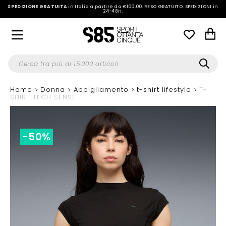
SPEDIZIONE GRATUITA
in Italia a partire da €100,00.
RESO GRATUITO. SPEDIZIONI in
24-48H
.
Home
Donna
Abbigliamento
t-shirt lifestyle
T-
SHIRT TECH SENSE
-50%