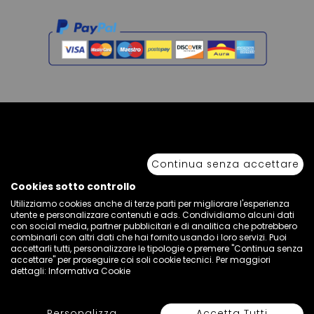
Copyright © 2026 Sport 85 S.R.L. - All Rights Reserved. È vietata la riproduzione
anche parziale.
Continua senza accettare
Via Piave Km 68,600 • 04100 Latina, Italia | P.IVA 01222400598 • N° REA LT -
77855
Cookies sotto controllo
Utilizziamo cookies anche di terze parti per migliorare l'esperienza
utente e personalizzare contenuti e ads. Condividiamo alcuni dati
con social media, partner pubblicitari e di analitica che potrebbero
combinarli con altri dati che hai fornito usando i loro servizi. Puoi
accettarli tutti, personalizzare le tipologie o premere "Continua senza
accettare" per proseguire coi soli cookie tecnici. Per maggiori
dettagli:
Informativa Cookie
Personalizza
Accetta Tutti