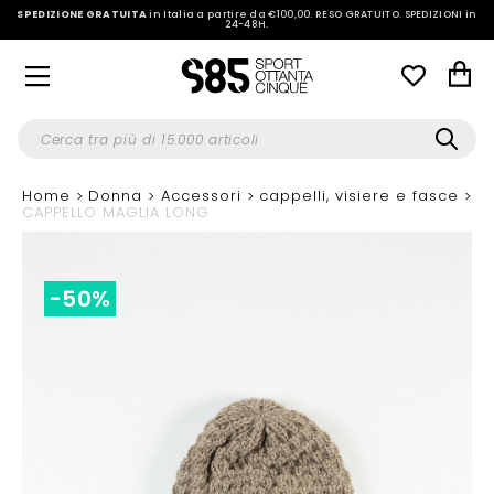
SPEDIZIONE GRATUITA
in Italia a partire da €100,00.
RESO GRATUITO. SPEDIZIONI in
24-48H
.
Home
Donna
Accessori
cappelli, visiere e fasce
CAPPELLO MAGLIA LONG
-50%