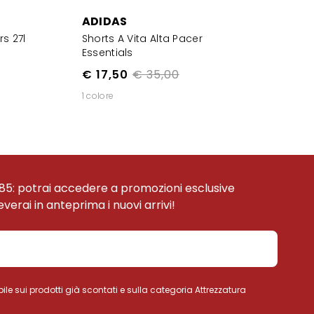
ADIDAS
rs 27l
Shorts A Vita Alta Pacer
Essentials
€ 17,50
€ 35,00
1 colore
85: potrai accedere a promozioni esclusive
ceverai in anteprima i nuovi arrivi!
ile sui prodotti già scontati e sulla categoria Attrezzatura