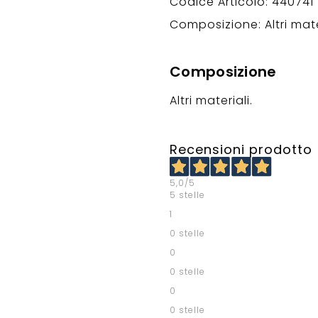
Codice Articolo: 440741
Composizione: Altri mate
Composizione
Altri materiali.
Recensioni prodotto
5,0
/5
5 stelle
1
0 stelle
0
0 stelle
0
0 stelle