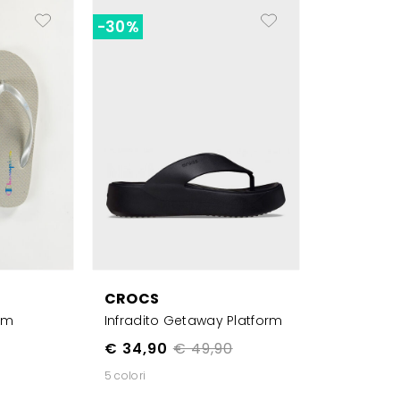
-30%
CROCS
lam
Infradito Getaway Platform
€ 34,90
€ 49,90
5 colori