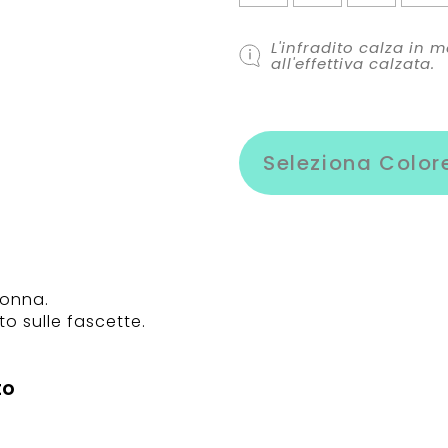
L'infradito calza in
all'effettiva calzata.
Seleziona Color
donna.
o sulle fascette.
to