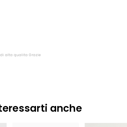
di alta qualita Grazie
teressarti anche