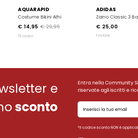
AQUARAPID
ADIDAS
Costume Bikini Athi
Zaino Classic 3 Ba
€ 14,95
€ 29,95
€ 25,00
1 colore
15 colori
Entra nella Community S
ewsletter e
riservate agli iscritti e ri
uno
sconto
*Il codice sconto NON è applicab