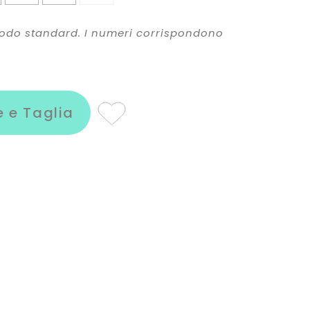
 modo standard. I numeri corrispondono
e e Taglia