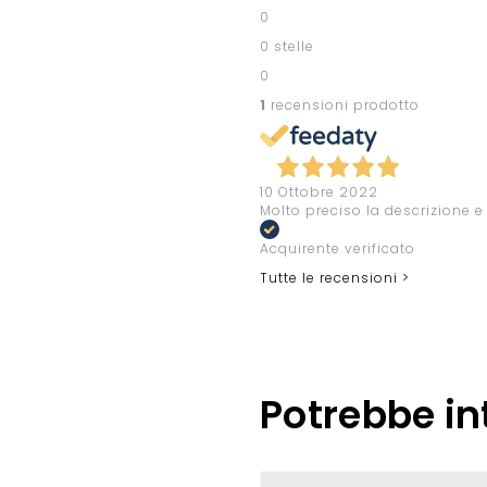
0
0 stelle
0
1
recensioni prodotto
10 Ottobre 2022
Molto preciso la descrizione e 
Acquirente verificato
Tutte le recensioni >
Potrebbe in