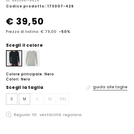
ID: a503951-8524
Codice prodotto: 173007-426
€ 39,50
Prezzo di listino: € 79,00
-50%
Scegli il colore
Colore principale: Nero
Colori: Nero
Scegli la
taglia
guida alle taglie
S
M
L
XL
XXL
Regular fit: vestibilità regolare.