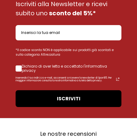
Iscriviti alla Newsletter e ricevi
subito uno
sconto del 5%*
*Il codice sconto NON è applicabile sui prodotti già scontati e
sulla categoria Attrezzatura
Dichiaro di aver letto e accettato l'informativa
privacy
Inserendo il tuo indirizzo e-mail, acconsenti a ricevere la newsletter di Sport85. Per
maggiori informazioni consulta la nostra Informativa a tutela della privacy.
ISCRIVITI
Le nostre recensioni