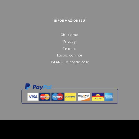
INFORMAZIONI SU
Chi siamo
Privacy
Termini
Lavora con noi
85FAN - La nostra card