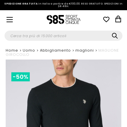
SPEDIZIONE GRATUITA
in Italia a partire da €100,00.
RESO GRATUITO. SPEDIZIONI in
24-48H
.
Home
Uomo
Abbigliamento
maglioni
MAGLIONE
GIROCOLLO
-50%