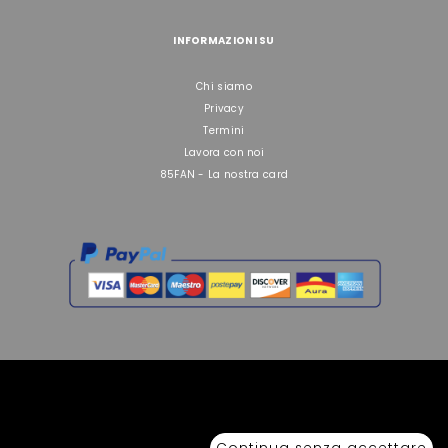
INFORMAZIONI SU
Chi siamo
Privacy
Termini
Lavora con noi
85FAN - La nostra card
Copyright © 2026 Sport 85 S.R.L. - All Rights Reserved. È vietata la riproduzione
anche parziale.