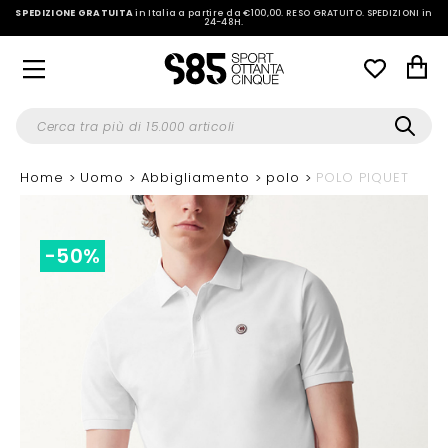
SPEDIZIONE GRATUITA
in Italia a partire da €100,00.
RESO GRATUITO. SPEDIZIONI in
24-48H
.
Home
Uomo
Abbigliamento
polo
POLO PIQUET
-50%