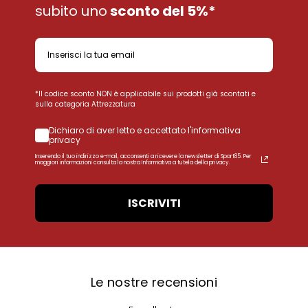
subito uno
sconto del 5%*
*Il codice sconto NON è applicabile sui prodotti già scontati e
sulla categoria Attrezzatura
Dichiaro di aver letto e accettato l'informativa
privacy
Inserendo il tuo indirizzo e-mail, acconsenti a ricevere la newsletter di Sport85. Per
maggiori informazioni consulta la nostra Informativa a tutela della privacy.
ISCRIVITI
Le nostre recensioni