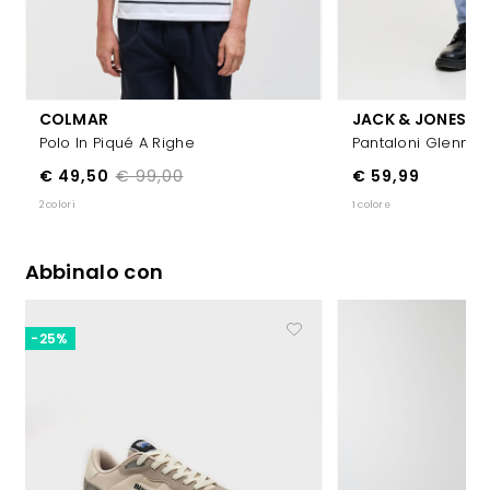
COLMAR
JACK & JONES
Polo In Piqué A Righe
Pantaloni Glenn
€ 49,50
€ 99,00
€ 59,99
2 colori
1 colore
Abbinalo con
-25%