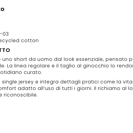
to
0-03
 recycled cotton
TTO
0 è uno short da uomo dal look essenziale, pensato
ile. La linea regolare e il taglio al ginocchio lo rend
uotidiano curato.
n single jersey e integra dettagli pratici come la vit
omfort adatto all’uso di tutti i giorni. Il richiamo a
 riconoscibile.