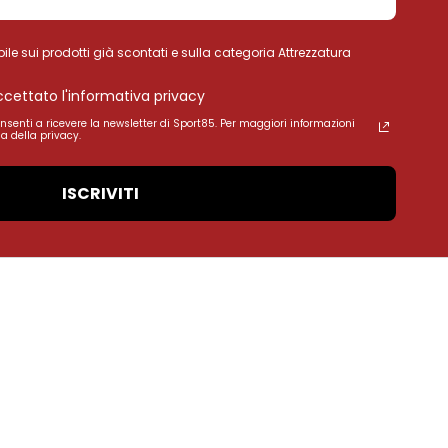
ile sui prodotti già scontati e sulla categoria Attrezzatura
accettato l'informativa privacy
onsenti a ricevere la newsletter di Sport85. Per maggiori informazioni
a della privacy.
ISCRIVITI