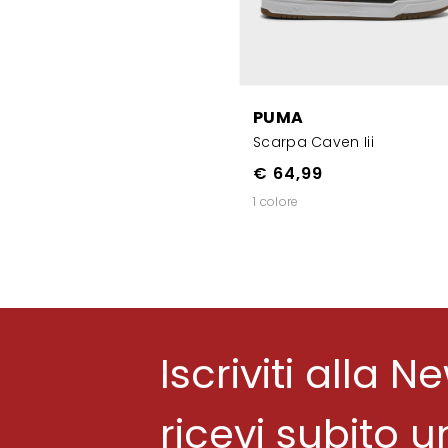
PUMA
Scarpa Caven Iii
€ 64,99
1 colore
Iscriviti alla N
ricevi subito 