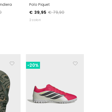
andiera
Polo Piquet
0
€ 39,95
€ 79,90
2 colori
-20%