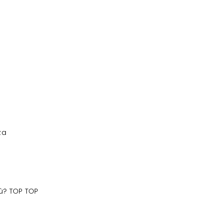
za
iù? TOP TOP