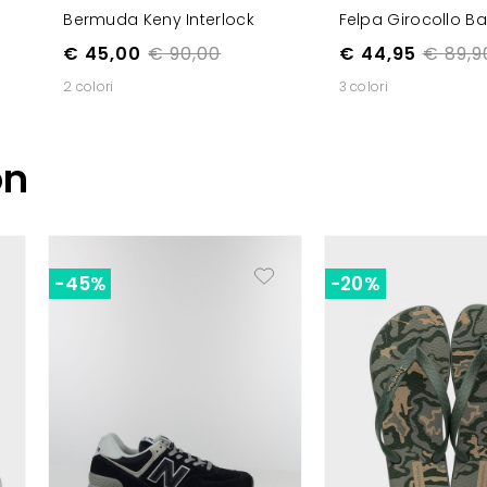
Bermuda Keny Interlock
Felpa Girocollo B
€ 45,00
€ 90,00
€ 44,95
€ 89,9
2 colori
3 colori
on
-45%
-20%