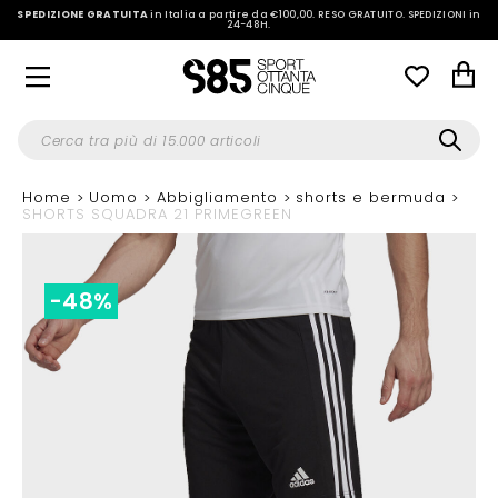
SPEDIZIONE GRATUITA
in Italia a partire da €100,00.
RESO GRATUITO. SPEDIZIONI in
24-48H
.
Home
Uomo
Abbigliamento
shorts e bermuda
SHORTS SQUADRA 21 PRIMEGREEN
-48%