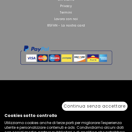
Privacy
Termini
Lavora con noi
85FAN - La nostra card
Copyright © 2026 Sport 85 S.R.L. - All Rights Reserved. È vietata la riproduzione
anche parziale.
Continua senza accettare
Via Piave Km 68,600 • 04100 Latina, Italia | P.IVA 01222400598 • N° REA LT -
77855
Cookies sotto controllo
Utilizziamo cookies anche di terze parti per migliorare l'esperienza
utente e personalizzare contenuti e ads. Condividiamo alcuni dati