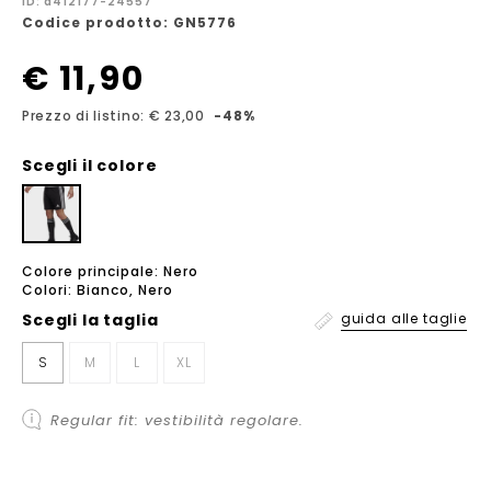
ID: a412177-24557
Codice prodotto: GN5776
€ 11,90
Prezzo di listino: € 23,00
-48%
Scegli il colore
Colore principale: Nero
Colori: Bianco, Nero
Scegli la
taglia
guida alle taglie
S
M
L
XL
Regular fit: vestibilità regolare.