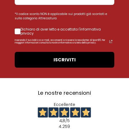
*Il codice sconto NON è applicabile sui prodotti già scontati e
sulla categoria Attrezzatura
Dichiaro di aver letto e accettato l'informativa
privacy
Inserendo il tuo indirizzo e-mail, acconsenti a ricevere la newsletter di Sport85. Per
maggiori informazioni consulta la nostra Informativa a tutela della privacy.
ISCRIVITI
Le nostre recensioni
Eccellente
4,8
/5
4.259