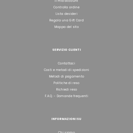
Il mio account
Controlla ordine
Lista desideri
Regala una Gift Card
Mappa del sito
SERVIZIO CLIENTI
Contattaci
Costi e metodi di spedizioni
Metodi di pagamento
Politiche di reso
Richiedi reso
F.A.Q. - Domande frequenti
INFORMAZIONI SU
Chi siamo