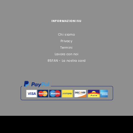
INFORMAZIONI SU
Chi siamo
Privacy
Termini
Lavora con noi
85FAN - La nostra card