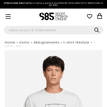
SPEDIZIONE GRATUITA
in Italia a partire da €100,00.
RESO GRATUITO. SPEDIZIONI in
24-48H
.
Home
Uomo
Abbigliamento
t-shirt lifestyle
T-
SHIRT AIR