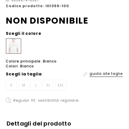
ID: a508974-5087
Codice prodotto: IH1359-100
NON DISPONIBILE
Scegli il colore
Colore principale: Bianco
Colori: Bianco
Scegli la
taglia
guida alle taglie
S
M
L
XL
XXL
Regular fit: vestibilità regolare.
Dettagli del prodotto