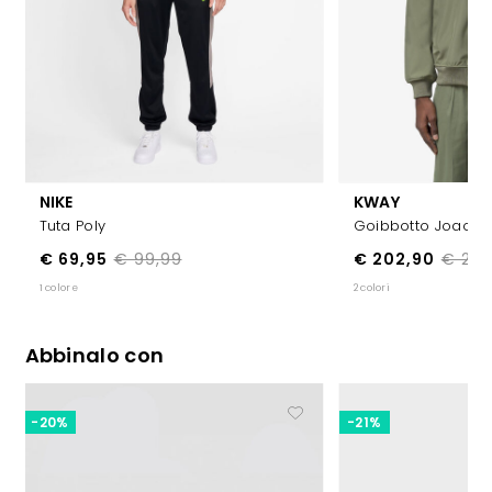
NIKE
KWAY
Tuta Poly
Goibbotto Joachi
€ 69,95
€ 99,99
€ 202,90
€ 289
1 colore
2 colori
Abbinalo con
-20%
-21%