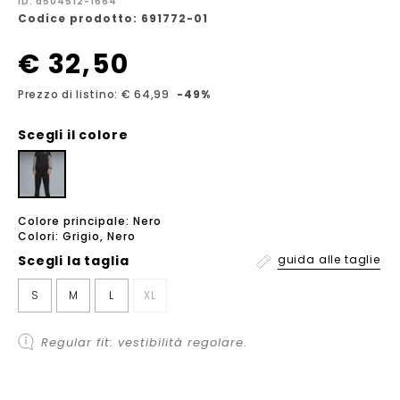
ID: a504512-1664
Codice prodotto: 691772-01
€ 32,50
Prezzo di listino: € 64,99
-49%
Scegli il colore
Colore principale: Nero
Colori: Grigio, Nero
Scegli la
taglia
guida alle taglie
S
M
L
XL
Regular fit: vestibilità regolare.