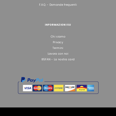
F.A.Q. - Domande frequenti
INFORMAZIONI SU
Chi siamo
Privacy
Termini
Lavora con noi
85FAN - La nostra card