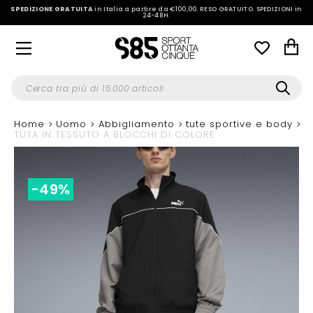
SPEDIZIONE GRATUITA
in Italia a partire da €100,00.
RESO GRATUITO. SPEDIZIONI in
24-48H
.
Home
Uomo
Abbigliamento
tute sportive e body
TUTA IN TESSUTO A BLOCCHI DI COLORE
-49%