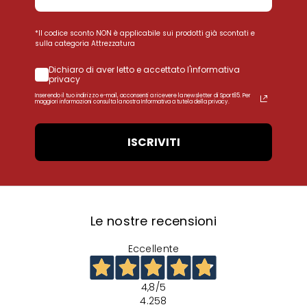
*Il codice sconto NON è applicabile sui prodotti già scontati e
sulla categoria Attrezzatura
Dichiaro di aver letto e accettato l'informativa
privacy
Inserendo il tuo indirizzo e-mail, acconsenti a ricevere la newsletter di Sport85. Per
maggiori informazioni consulta la nostra Informativa a tutela della privacy.
ISCRIVITI
Le nostre recensioni
Eccellente
4,8
/5
4.258