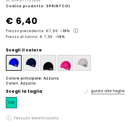
ID: a391877-22556
Codice prodotto: SPRINTCOL
€ 6,40
Prezzo precedente: €7,99
-19%
Prezzo di listino: € 7,99
-19%
Scegli il colore
Colore principale: Azzurro
Colori: Azzurro
Scegli la
taglia
guida alle taglie
UNI
Tessuto elasticizzato.