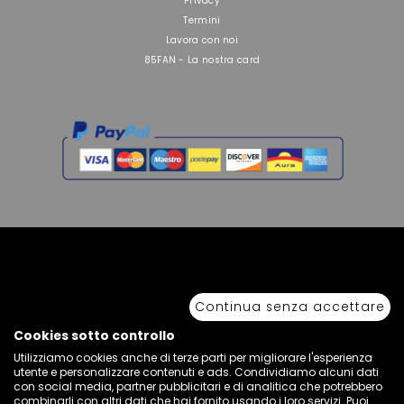
Privacy
Termini
Lavora con noi
85FAN - La nostra card
Copyright © 2026 Sport 85 S.R.L. - All Rights Reserved. È vietata la riproduzione
anche parziale.
Continua senza accettare
Via Piave Km 68,600 • 04100 Latina, Italia | P.IVA 01222400598 • N° REA LT -
77855
Cookies sotto controllo
Utilizziamo cookies anche di terze parti per migliorare l'esperienza
utente e personalizzare contenuti e ads. Condividiamo alcuni dati
con social media, partner pubblicitari e di analitica che potrebbero
combinarli con altri dati che hai fornito usando i loro servizi. Puoi