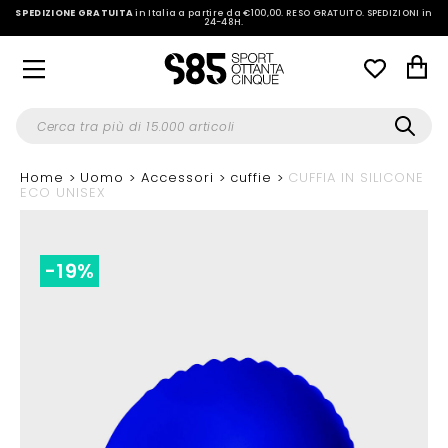
SPEDIZIONE GRATUITA
in Italia a partire da €100,00.
RESO GRATUITO. SPEDIZIONI in
24-48H
.
Home
Uomo
Accessori
cuffie
CUFFIA IN SILICONE
ECO UNISEX
-19%