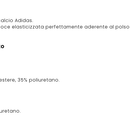
calcio Adidas.
loce elasticizzata perfettamente aderente al polso
to
stere, 35% poliuretano.
iuretano.