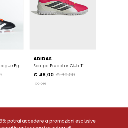
ADIDAS
League Fg
Scarpa Predator Club Tf
0
€ 48,00
€ 60,00
1 colore
85: potrai accedere a promozioni esclusive
ceverai in anteprima i nuovi arrivi!