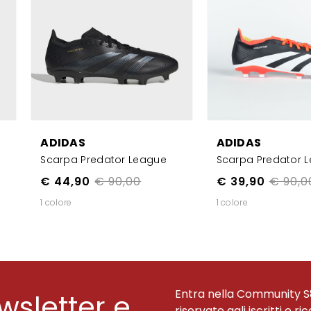
ADIDAS
ADIDAS
Scarpa Predator League
Scarpa Predator 
€ 44,90
€ 90,00
€ 39,90
€ 90,0
1 colore
1 colore
Entra nella Community S
ewsletter e
riservate agli iscritti e ri