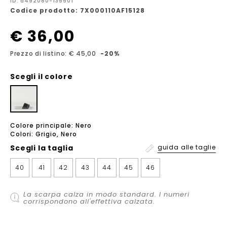
ID: a492080-135501
Codice prodotto: 7X000110AF15128
€ 36,00
Prezzo di listino: € 45,00
-20%
Scegli il colore
Colore principale: Nero
Colori: Grigio, Nero
Scegli la
taglia
guida alle taglie
40
41
42
43
44
45
46
La scarpa calza in modo standard. I numeri
corrispondono all'effettiva calzata.