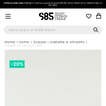
SPEDIZIONE GRATUITA
in Italia a partire da €100,00.
RESO GRATUITO. SPEDIZIONI in
24-48H
.
Home
Uomo
Scarpe
ciabatte e infradito
CIABATTA FASCIA TAPE
-20%