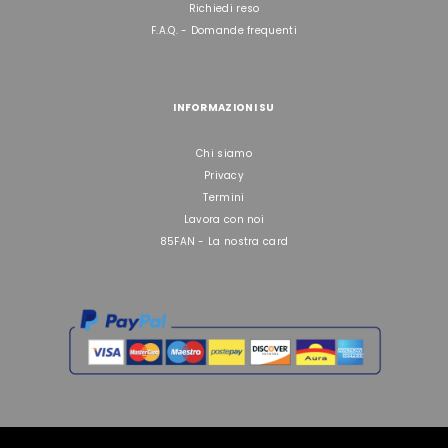
Richiedi reso
F.A.Q. - Domande frequenti
INFORMAZIONI SU
Chi siamo
Privacy
Termini
Lavora con noi
85FAN - La nostra card