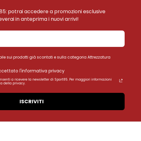
85: potrai accedere a promozioni esclusive
ceverai in anteprima i nuovi arrivi!
ile sui prodotti già scontati e sulla categoria Attrezzatura
accettato l'informativa privacy
onsenti a ricevere la newsletter di Sport85. Per maggiori informazioni
a della privacy.
ISCRIVITI