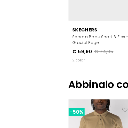
SKECHERS
Scarpa Bobs Sport B Flex 
Glacial Edge
€ 59,90
€ 74,95
2 colori
Abbinalo c
-50%