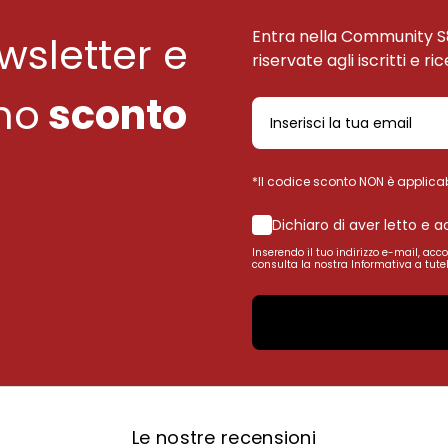
Entra nella Community S
ewsletter e
riservate agli iscritti e ri
uno
sconto
*Il codice sconto NON è applicab
Dichiaro di aver letto e 
Inserendo il tuo indirizzo e-mail, acc
consulta la nostra Informativa a tutel
Le nostre recensioni