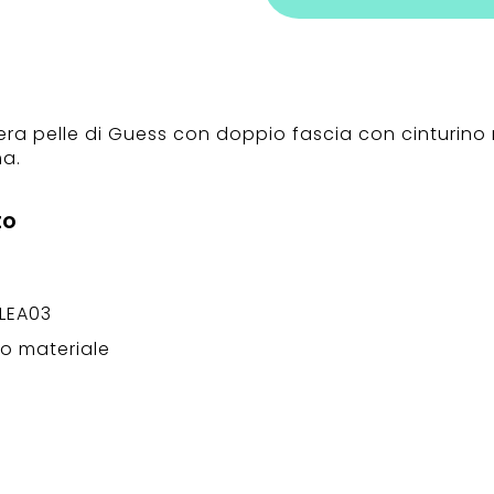
vera pelle di Guess con doppio fascia con cinturino 
ma.
to
PLEA03
ro materiale