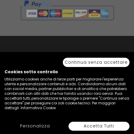
Copyright © 2026 Sport 85 S.R.L. - All Rights Reserved. È vietata la riproduzione
anche parziale.
Continua senza accettare
Via Piave Km 68,600 • 04100 Latina, Italia | P.IVA 01222400598 • N° REA LT -
77855
Cookies sotto controllo
Utilizziamo cookies anche di terze parti per migliorare l'esperienza
utente e personalizzare contenuti e ads. Condividiamo alcuni dati
con social media, partner pubblicitari e di analitica che potrebbero
combinarli con altri dati che hai fornito usando i loro servizi. Puoi
accettarli tutti, personalizzare le tipologie o premere "Continua senza
accettare" per proseguire coi soli cookie tecnici. Per maggiori
dettagli:
Informativa Cookie
Personalizza
Accetta Tutti
Seleziona Colore e Taglia