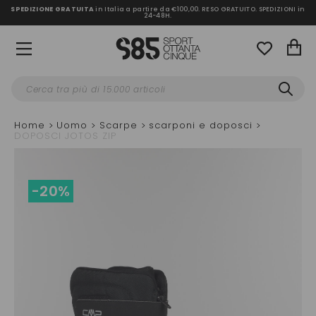
SPEDIZIONE GRATUITA
in Italia a partire da €100,00.
RESO GRATUITO. SPEDIZIONI in
24-48H
.
Home
Uomo
Scarpe
scarponi e doposci
DOPOSCI JOTOS ZIP
-20%