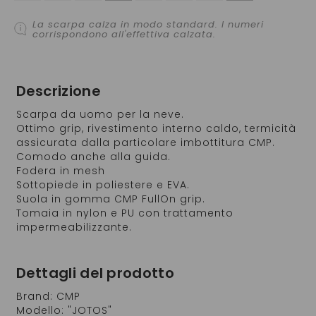
La scarpa calza in modo standard. I numeri
corrispondono all'effettiva calzata.
Descrizione
Scarpa da uomo per la neve.
Ottimo grip, rivestimento interno caldo, termicità
assicurata dalla particolare imbottitura CMP.
Comodo anche alla guida.
Fodera in mesh
Sottopiede in poliestere e EVA.
Suola in gomma CMP FullOn grip.
Tomaia in nylon e PU con trattamento
impermeabilizzante.
Dettagli del prodotto
Brand: CMP
Modello: "JOTOS"