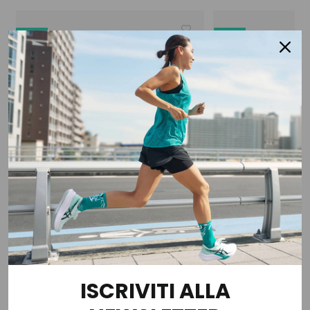
-30%
-55%
CMP
CMP
ISCRIVITI ALLA
Pantalone Sci 10000 Stretch
Giacca Da Sci In T
Cappuccio Stacca