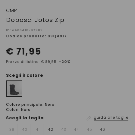
CMP
Doposci Jotos Zip
ID: a406418-97909
Codice prodotto: 39Q4917
€ 71,95
Prezzo di listino: € 89,95
-20%
Scegli il colore
Colore principale: Nero
Colori: Nero
Scegli la
taglia
guida alle taglie
39
40
41
42
43
44
45
46