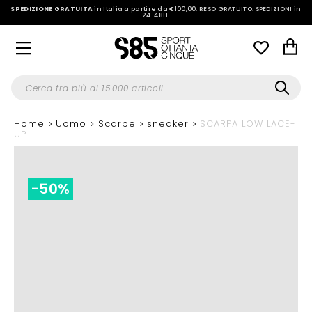
SPEDIZIONE GRATUITA
in Italia a partire da €100,00.
RESO GRATUITO. SPEDIZIONI in
24-48H
.
Home
Uomo
Scarpe
sneaker
SCARPA LOW LACE-
UP
-50%