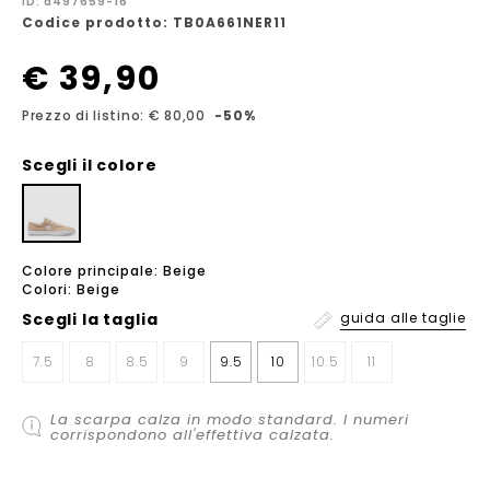
ID: a497659-16
Codice prodotto: TB0A661NER11
€ 39,90
Prezzo di listino: € 80,00
-50%
Scegli il colore
Colore principale: Beige
Colori: Beige
Scegli la
taglia
guida alle taglie
7.5
8
8.5
9
9.5
10
10.5
11
La scarpa calza in modo standard. I numeri
corrispondono all'effettiva calzata.