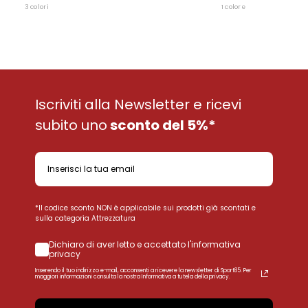
3 colori
1 colore
Iscriviti alla Newsletter e ricevi
subito uno
sconto del 5%*
*Il codice sconto NON è applicabile sui prodotti già scontati e
sulla categoria Attrezzatura
Dichiaro di aver letto e accettato l'informativa
privacy
Inserendo il tuo indirizzo e-mail, acconsenti a ricevere la newsletter di Sport85. Per
maggiori informazioni consulta la nostra Informativa a tutela della privacy.