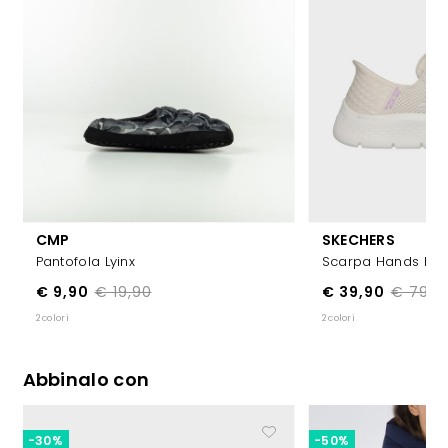
CMP
SKECHERS
Pantofola Lyinx
Scarpa Hands Free
€ 9,90
€ 19,90
€ 39,90
€ 79,9
2 colori
2 colori
Abbinalo con
-30%
-50%