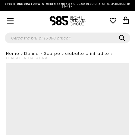
SPEDIZIONE GRATUITA
in Italia a partire da €100,00.
RESO GRATUITO. SPEDIZIONI in
24-48H
.
Home
Donna
Scarpe
ciabatte e infradito
CIABATTA CATALINA