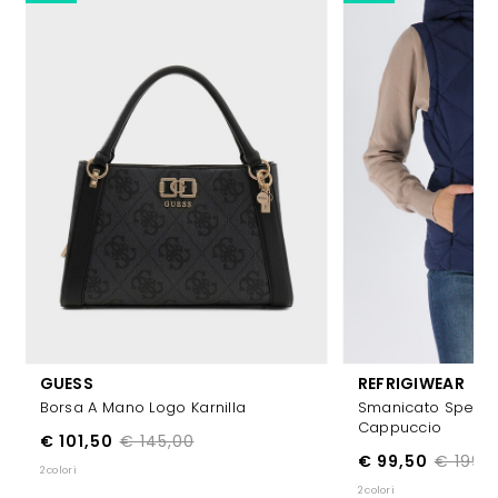
GUESS
REFRIGIWEAR
Borsa A Mano Logo Karnilla
Smanicato Speech
Cappuccio
€ 101,50
€ 145,00
€ 99,50
€ 199,
2 colori
2 colori