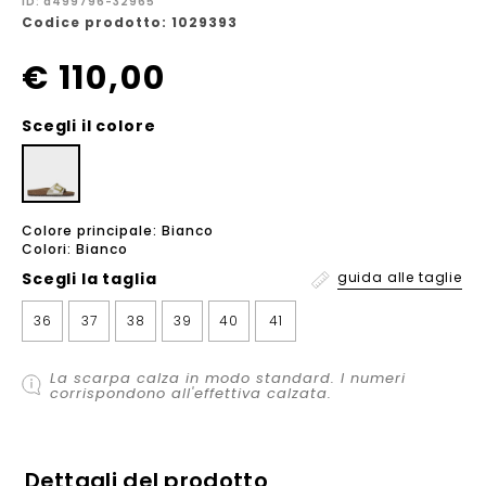
ID: a499796-32965
Codice prodotto: 1029393
€ 110,00
Scegli il colore
Colore principale: Bianco
Colori: Bianco
Scegli la
taglia
guida alle taglie
36
37
38
39
40
41
La scarpa calza in modo standard. I numeri
corrispondono all'effettiva calzata.
Dettagli del prodotto