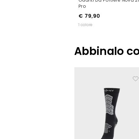
Pro
€ 79,90
1 colore
Abbinalo c