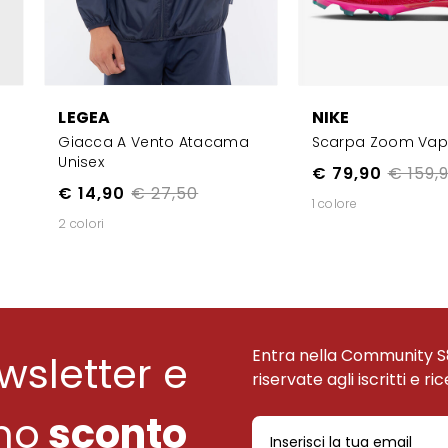
LEGEA
NIKE
Giacca A Vento Atacama
Scarpa Zoom Vapo
Unisex
€ 79,90
€ 159,
€ 14,90
€ 27,50
1 colore
2 colori
Entra nella Community S
ewsletter e
riservate agli iscritti e ri
uno
sconto