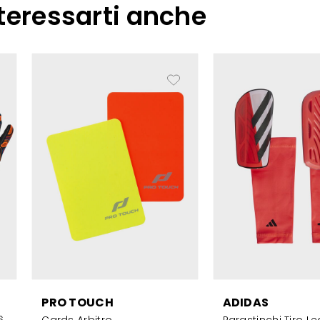
teressarti anche
PRO TOUCH
ADIDAS
6
Cards Arbitro
Parastinchi Tiro L