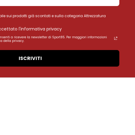
ile sui prodotti già scontati e sulla categoria Attrezzatura
accettato l'informativa privacy
onsenti a ricevere la newsletter di Sport85. Per maggiori informazioni
a della privacy.
ISCRIVITI