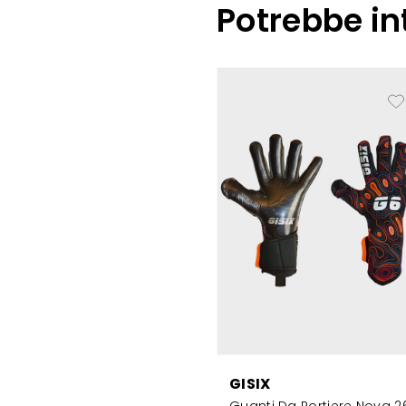
Potrebbe in
GISIX
Guanti Da Portiere Nova 2