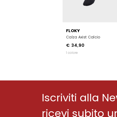
FLOKY
Calza Axist Calcio
€ 34,90
1 colore
Iscriviti alla N
ricevi subito 