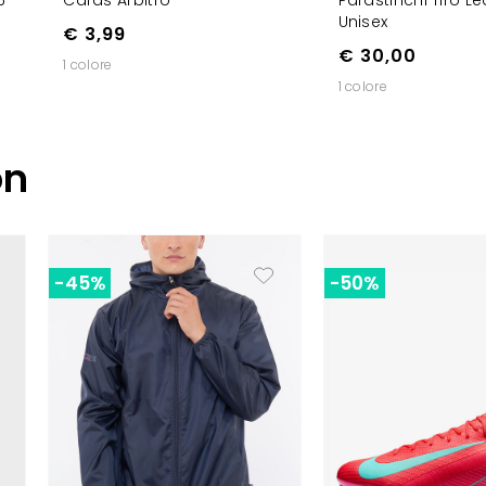
Unisex
€ 3,99
€ 30,00
1 colore
1 colore
on
-45%
-50%