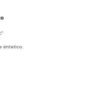
to
C"
 sintetico.