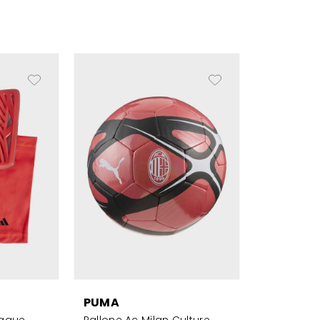
PUMA
eague
Pallone Ac Milan Culture