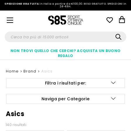
SPEDIZIONE GRATUITA
in Italia a partire da €100,00.
RESO GRATUITO. SPEDIZIONI in
24-48H
.
NON TROVI QUELLO CHE CERCHI? ACQUISTA UN BUONO
REGALO
Home
Brand
Asics
Filtra i risultati per:
Naviga per Categorie
Asics
140 risultati