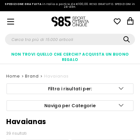
SPEDIZIONE GRATUITA
in Italia a partire da €100,00.
RESO GRATUITO. SPEDIZIONI in
24-48H
.
NON TROVI QUELLO CHE CERCHI? ACQUISTA UN BUONO
REGALO
Home
Brand
Havaianas
Filtra i risultati per:
Naviga per Categorie
Havaianas
39 risultati