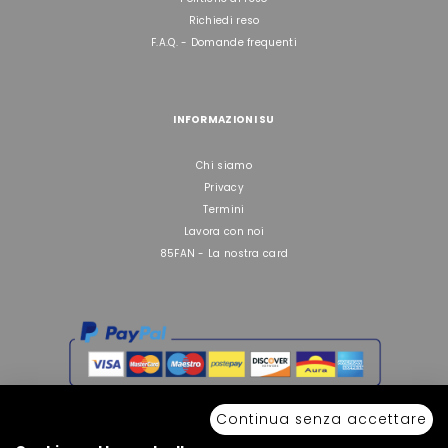
Richiedi reso
F.A.Q. - Domande frequenti
INFORMAZIONI SU
Chi siamo
Privacy
Termini
Lavora con noi
85FAN - La nostra card
Continua senza accettare