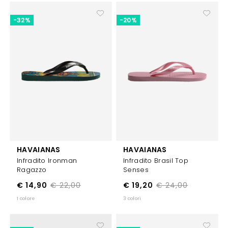
-32%
-20%
HAVAIANAS
HAVAIANAS
Infradito Ironman
Infradito Brasil Top
Ragazzo
Senses
€ 14,90
€ 22,00
€ 19,20
€ 24,00
1 colore
3 colori